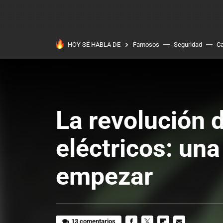
HOY SE HABLA DE
Famosos
Seguridad
Ca
La revolución 
eléctricos: un
empezar
13 comentarios