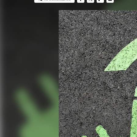
FACEBOOK
TWITTER
FLIPBOARD
E-
MAIL