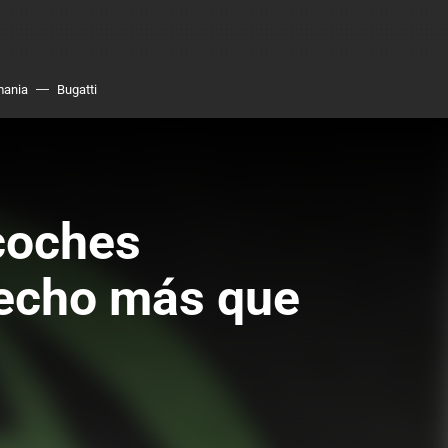
mania
Bugatti
 coches
 hecho más que