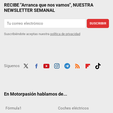
RECIBE "Arranca que nos vamos", NUESTRA
NEWSLETTER SEMANAL
SUSCRIBIR
Suscribiéndote aceptas nuestra
política de privacidad
Síguenos
Twit
Fac
Yout
Inst
Tele
RSS
Flip
Tikt
ter
ebo
ube
agra
gra
boar
ok
ok
m
m
d
En Motorpasión hablamos de...
Fórmula1
Coches eléctricos