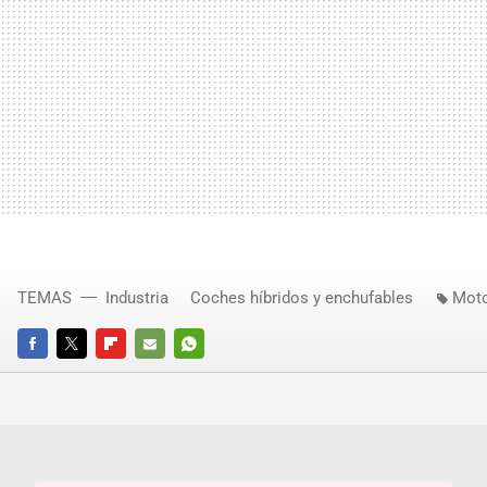
TEMAS
Industria
Coches híbridos y enchufables
Mot
FACEBOOK
TWITTER
FLIPBOARD
E-
WHATSAPP
MAIL