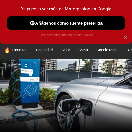
Ya puedes ver más de Motorpasion en Google
PRUEBAS
COCHES ELÉCTRICOS
OBSERVATORIO
F1
Añádenos como fuente preferida
Solo necesitas una cuenta de Google
×
HOY SE HABLA DE
Famosos
Seguridad
Calor
China
Google Maps
Xi