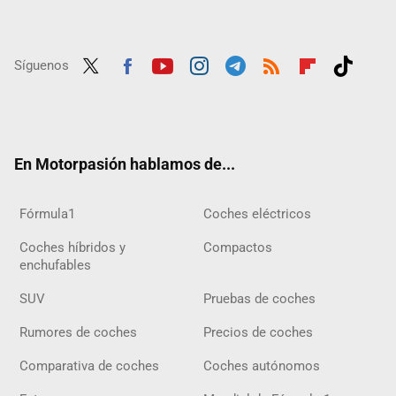
Síguenos
Twit
Fac
Yout
Inst
Tele
RSS
Flip
Tikt
ter
ebo
ube
agra
gra
boar
ok
ok
m
m
d
En Motorpasión hablamos de...
Fórmula1
Coches eléctricos
Coches híbridos y
Compactos
enchufables
SUV
Pruebas de coches
Rumores de coches
Precios de coches
Comparativa de coches
Coches autónomos