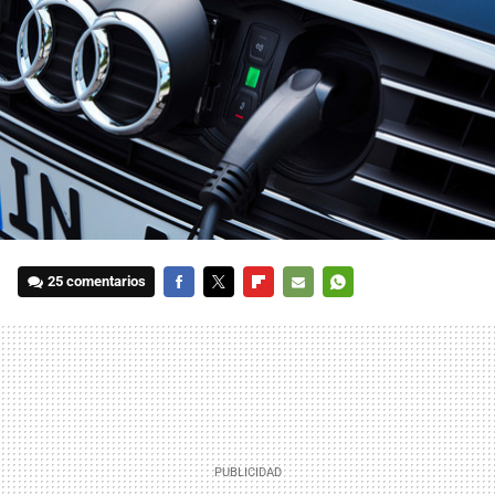
25 comentarios
FACEBOOK
TWITTER
FLIPBOARD
E-
WHATSAPP
MAIL