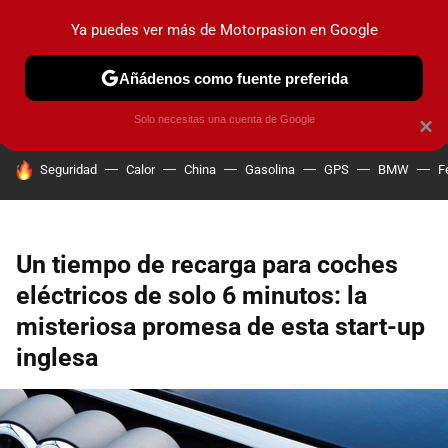
Ya puedes ver más de Motorpasion en Google
PRUEBAS
COCHES ELÉCTRICOS
OBSERVATORIO
F1
Añádenos como fuente preferida
Solo necesitas una cuenta de Google
×
HOY SE HABLA DE
Seguridad
Calor
China
Gasolina
GPS
BMW
F
Un tiempo de recarga para coches
eléctricos de solo 6 minutos: la
misteriosa promesa de esta start-up
inglesa