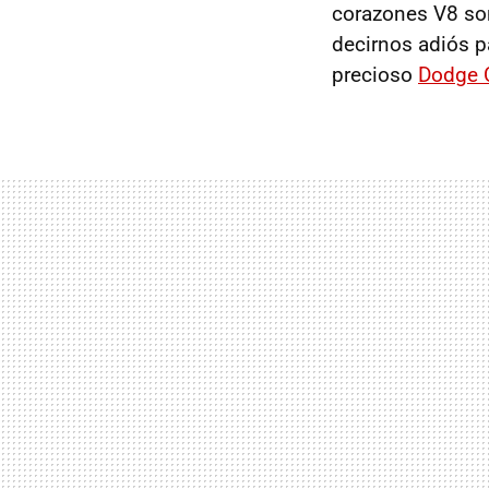
corazones V8 son
decirnos adiós pa
precioso
Dodge 