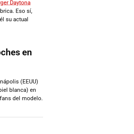
rger Daytona
brica. Eso sí,
él su actual
oches en
anápolis (EEUU)
piel blanca) en
s fans del modelo.