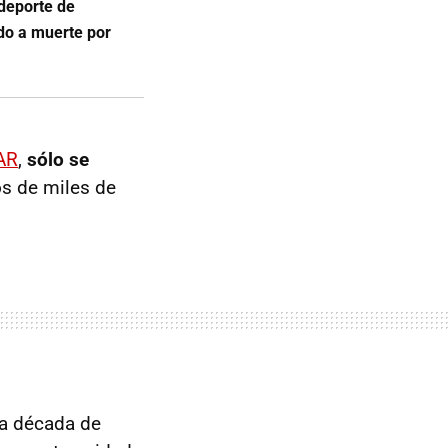
deporte de
do a muerte por
AR
,
sólo se
os de miles de
la década de