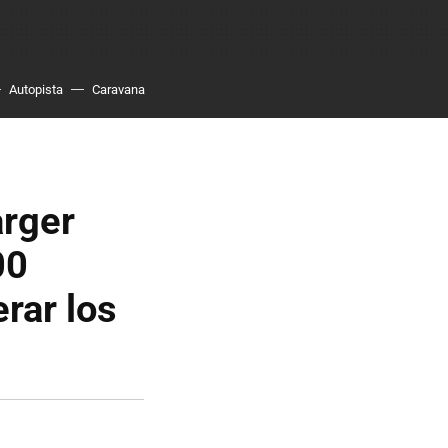
Autopista
Caravana
arger
00
rar los