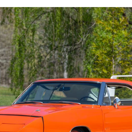
FACEBOOK
TWITTER
FLIPBOARD
E-
MAIL