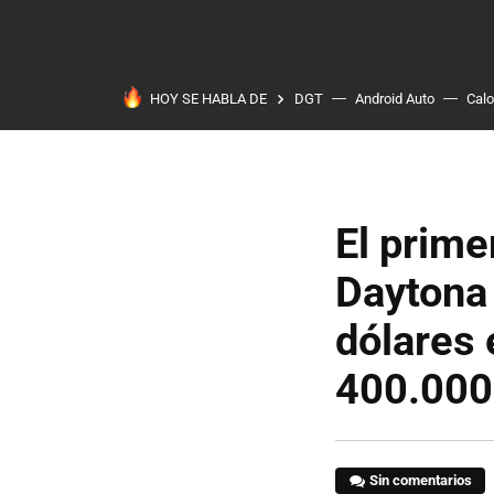
HOY SE HABLA DE
DGT
Android Auto
Calo
El prim
Daytona
dólares 
400.000
Sin comentarios