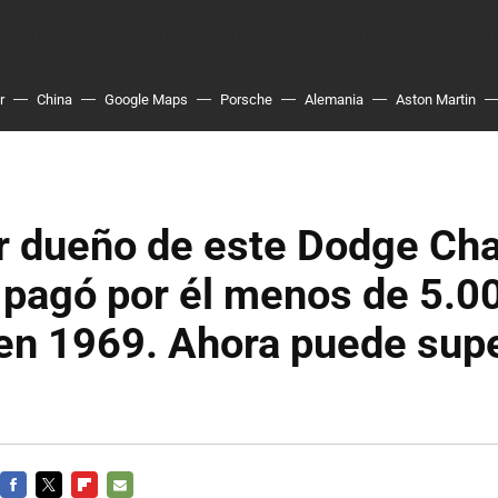
r
China
Google Maps
Porsche
Alemania
Aston Martin
er dueño de este Dodge Ch
 pagó por él menos de 5.0
en 1969. Ahora puede supe