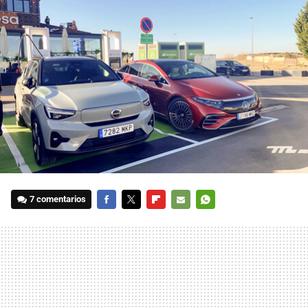
7 comentarios
FACEBOOK
TWITTER
FLIPBOARD
E-
WHATSAPP
MAIL