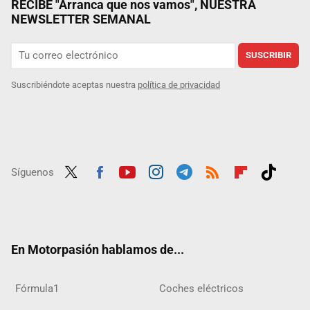
RECIBE "Arranca que nos vamos", NUESTRA
NEWSLETTER SEMANAL
SUSCRIBIR
Suscribiéndote aceptas nuestra
política de privacidad
Síguenos
Twit
Fac
Yout
Inst
Tele
RSS
Flip
Tikt
ter
ebo
ube
agra
gra
boar
ok
ok
m
m
d
En Motorpasión hablamos de...
Fórmula1
Coches eléctricos