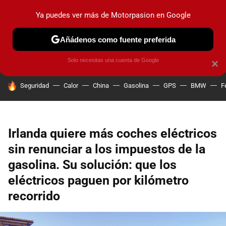
Ya puedes ver más de Motorpasion en Google
PRUEBAS
COCHES ELÉCTRICOS
OBSERVATORIO
F1
Añádenos como fuente preferida
Solo necesitas una cuenta de Google
×
HOY SE HABLA DE
Seguridad
Calor
China
Gasolina
GPS
BMW
F
Irlanda quiere más coches eléctricos
sin renunciar a los impuestos de la
gasolina. Su solución: que los
eléctricos paguen por kilómetro
recorrido