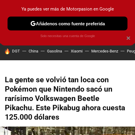
Ya puedes ver más de Motorpasion en Google
PRUEBAS
COCHES ELÉCTRICOS
OBSERVATORIO
F1
Añádenos como fuente preferida
Solo necesitas una cuenta de Google
×
HOY SE HABLA DE
DGT
China
Gasolina
Xiaomi
Mercedes-Benz
Peug
La gente se volvió tan loca con
Pokémon que Nintendo sacó un
rarísimo Volkswagen Beetle
Pikachu. Este Pikabug ahora cuesta
125.000 dólares