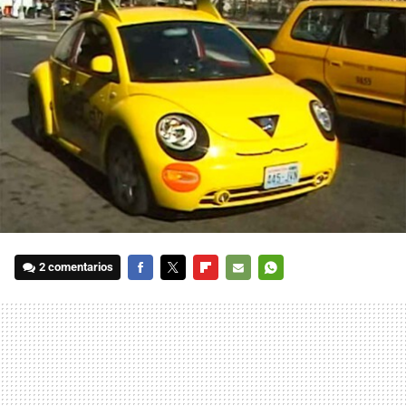
2 comentarios
FACEBOOK
TWITTER
FLIPBOARD
E-
WHATSAPP
MAIL