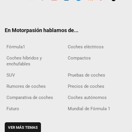
Twit
Fac
Yout
Inst
Tele
RSS
Flip
Tikt
ter
ebo
ube
agra
gra
boar
ok
ok
m
m
d
En Motorpasión hablamos de...
Fórmula1
Coches eléctricos
Coches híbridos y
Compactos
enchufables
SUV
Pruebas de coches
Rumores de coches
Precios de coches
Comparativa de coches
Coches autónomos
Futuro
Mundial de Fórmula 1
VER MÁS TEMAS