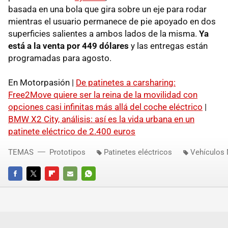
basada en una bola que gira sobre un eje para rodar
mientras el usuario permanece de pie apoyado en dos
superficies salientes a ambos lados de la misma.
Ya
está a la venta por 449 dólares
y las entregas están
programadas para agosto.
En Motorpasión |
De patinetes a carsharing:
Free2Move quiere ser la reina de la movilidad con
opciones casi infinitas más allá del coche eléctrico
|
BMW X2 City, análisis: así es la vida urbana en un
patinete eléctrico de 2.400 euros
TEMAS
Prototipos
Patinetes eléctricos
Vehículos 
FACEBOOK
TWITTER
FLIPBOARD
E-
WHATSAPP
MAIL