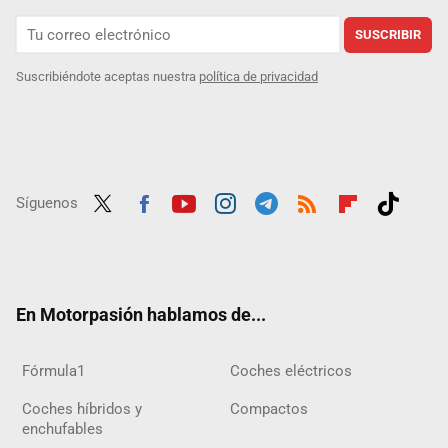
SUSCRIBIR
Suscribiéndote aceptas nuestra
política de privacidad
Síguenos
Twit
Fac
Yout
Inst
Tele
RSS
Flip
Tikt
ter
ebo
ube
agra
gra
boar
ok
ok
m
m
d
En Motorpasión hablamos de...
Fórmula1
Coches eléctricos
Coches híbridos y
Compactos
enchufables