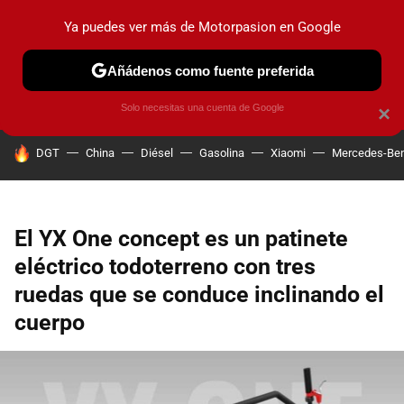
Ya puedes ver más de Motorpasion en Google
PRUEBAS
COCHES ELÉCTRICOS
OBSERVATORIO
F1
Añádenos como fuente preferida
Solo necesitas una cuenta de Google
×
HOY SE HABLA DE
DGT
China
Diésel
Gasolina
Xiaomi
Mercedes-Be
El YX One concept es un patinete
eléctrico todoterreno con tres
ruedas que se conduce inclinando el
cuerpo