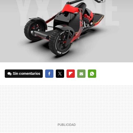
Sin comentarios
FACEBOOK
TWITTER
FLIPBOARD
E-
WHATSAPP
MAIL