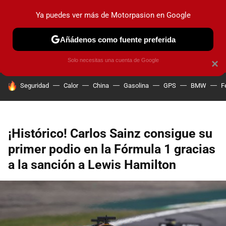
Ya puedes ver más de Motorpasion en Google
PRUEBAS
COCHES ELÉCTRICOS
OBSERVATORIO
F1
Añádenos como fuente preferida
Solo necesitas una cuenta de Google
×
HOY SE HABLA DE
Seguridad
Calor
China
Gasolina
GPS
BMW
F
¡Histórico! Carlos Sainz consigue su
primer podio en la Fórmula 1 gracias
a la sanción a Lewis Hamilton