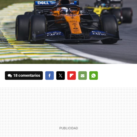
18 comentarios
FACEBOOK
TWITTER
FLIPBOARD
E-
WHATSAPP
MAIL