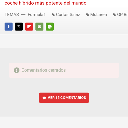
coche híbrido más potente del mundo
TEMAS
Fórmula1
Carlos Sainz
McLaren
GP Br
FACEBOOK
TWITTER
FLIPBOARD
E-
WHATSAPP
MAIL
Comentarios cerrados
VER
15 COMENTARIOS