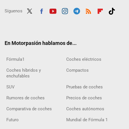
Síguenos
Twit
Fac
Yout
Inst
Tele
RSS
Flip
Tikt
ter
ebo
ube
agra
gra
boar
ok
ok
m
m
d
En Motorpasión hablamos de...
Fórmula1
Coches eléctricos
Coches híbridos y
Compactos
enchufables
SUV
Pruebas de coches
Rumores de coches
Precios de coches
Comparativa de coches
Coches autónomos
Futuro
Mundial de Fórmula 1