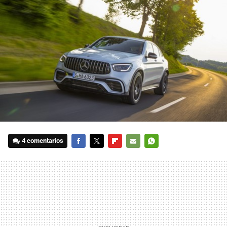
4 comentarios
FACEBOOK
TWITTER
FLIPBOARD
E-
WHATSAPP
MAIL