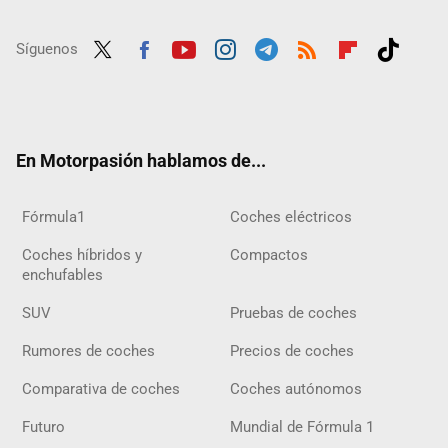
Síguenos
Twit
Fac
Yout
Inst
Tele
RSS
Flip
Tikt
ter
ebo
ube
agra
gra
boar
ok
ok
m
m
d
En Motorpasión hablamos de...
Fórmula1
Coches eléctricos
Coches híbridos y
Compactos
enchufables
SUV
Pruebas de coches
Rumores de coches
Precios de coches
Comparativa de coches
Coches autónomos
Futuro
Mundial de Fórmula 1