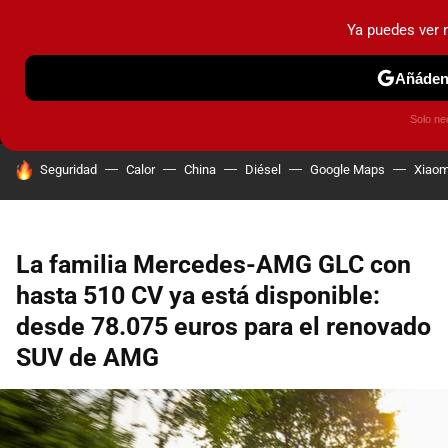
Ya puedes ver
MENÚ
NUEVO
Añádeno
PRUEBAS
COCHES ELÉCTRICOS
OBSERVATORIO
F1
Solo ne
HOY SE HABLA DE
Seguridad
Calor
China
Diésel
Google Maps
Xiaom
La familia Mercedes-AMG GLC con
hasta 510 CV ya está disponible:
desde 78.075 euros para el renovado
SUV de AMG