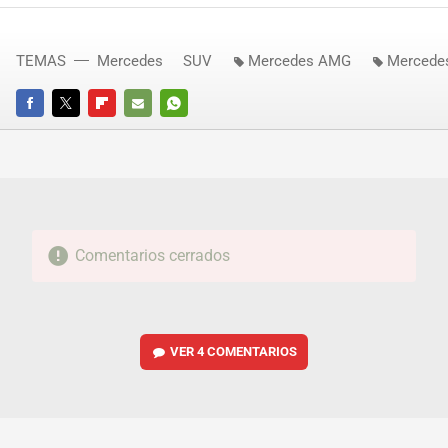
TEMAS
Mercedes
SUV
Mercedes AMG
Mercede
FACEBOOK
TWITTER
FLIPBOARD
E-
WHATSAPP
MAIL
Comentarios cerrados
VER
4 COMENTARIOS