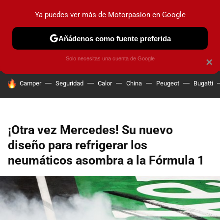
Ya puedes ver más de Motorpasion en Google
PRUEBAS
COCHES ELÉCTRICOS
OBSERVATORIO
F1
Añádenos como fuente preferida
Solo necesitas una cuenta de Google
×
HOY SE HABLA DE
Camper
Seguridad
Calor
China
Peugeot
Bugatti
¡Otra vez Mercedes! Su nuevo
diseño para refrigerar los
neumáticos asombra a la Fórmula 1