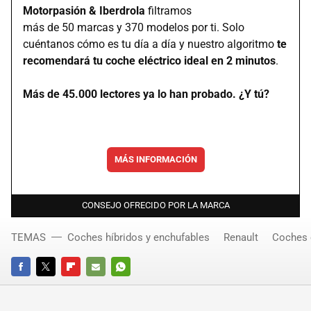
Motorpasión & Iberdrola
filtramos
más de 50 marcas y 370 modelos por ti. Solo
cuéntanos cómo es tu día a día y nuestro algoritmo
te
recomendará tu coche eléctrico ideal en 2 minutos
.
Más de 45.000 lectores ya lo han probado. ¿Y tú?
MÁS INFORMACIÓN
CONSEJO OFRECIDO POR LA MARCA
TEMAS
Coches híbridos y enchufables
Renault
Coches 
FACEBOOK
TWITTER
FLIPBOARD
E-
WHATSAPP
MAIL