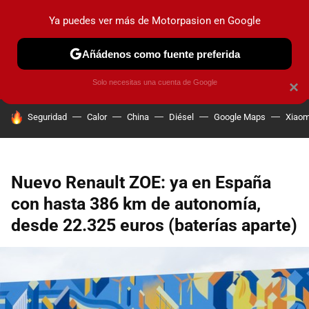
Ya puedes ver más de Motorpasion en Google
PRUEBAS
COCHES ELÉCTRICOS
OBSERVATORIO
F1
Añádenos como fuente preferida
Solo necesitas una cuenta de Google
×
HOY SE HABLA DE
Seguridad
Calor
China
Diésel
Google Maps
Xiaom
Nuevo Renault ZOE: ya en España
con hasta 386 km de autonomía,
desde 22.325 euros (baterías aparte)