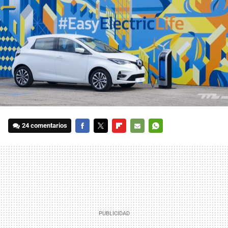
24 comentarios
FACEBOOK
TWITTER
FLIPBOARD
E-
WHATSAPP
MAIL