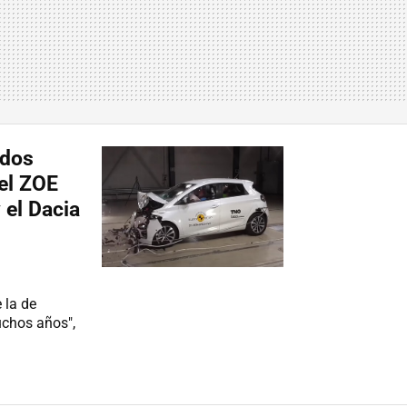
 dos
 el ZOE
 el Dacia
 la de
uchos años",