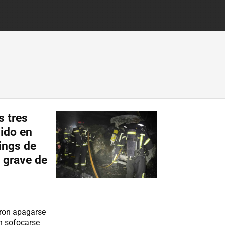
s tres
dido en
ings de
 grave de
eron apagarse
n sofocarse