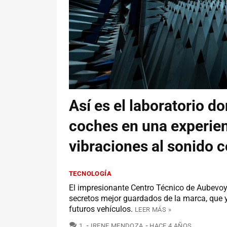
Así es el laboratorio d
coches en una experienc
vibraciones al sonido 
TECNOLOGÍA
El impresionante Centro Técnico de Aubevoy
secretos mejor guardados de la marca, que 
futuros vehículos.
LEER MÁS »
COMENTARIOS
1
IRENE MENDOZA
HACE 4 AÑOS