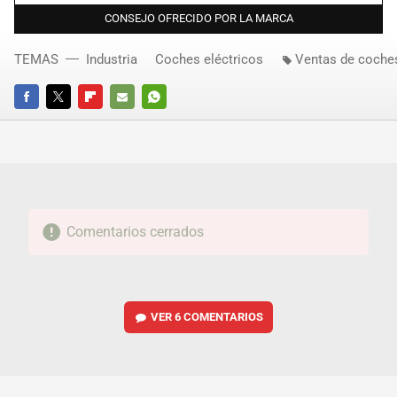
CONSEJO OFRECIDO POR LA MARCA
TEMAS
Industria
Coches eléctricos
Ventas de coche
FACEBOOK
TWITTER
FLIPBOARD
E-
WHATSAPP
MAIL
Comentarios cerrados
VER
6 COMENTARIOS