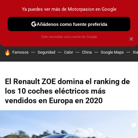
Ya puedes ver más de Motorpasion en Google
PRUEBAS
COCHES ELÉCTRICOS
OBSERVATORIO
F1
Añádenos como fuente preferida
Solo necesitas una cuenta de Google
×
HOY SE HABLA DE
Famosos
Seguridad
Calor
China
Google Maps
Xi
El Renault ZOE domina el ranking de
los 10 coches eléctricos más
vendidos en Europa en 2020