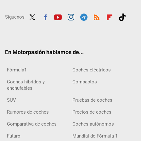
Síguenos
Twit
Fac
Yout
Inst
Tele
RSS
Flip
Tikt
ter
ebo
ube
agra
gra
boar
ok
ok
m
m
d
En Motorpasión hablamos de...
Fórmula1
Coches eléctricos
Coches híbridos y
Compactos
enchufables
SUV
Pruebas de coches
Rumores de coches
Precios de coches
Comparativa de coches
Coches autónomos
Futuro
Mundial de Fórmula 1