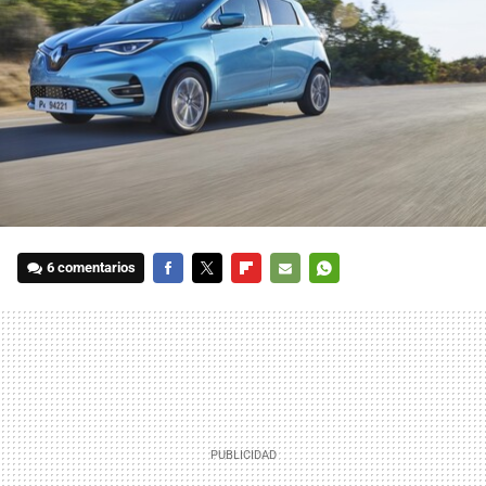
6 comentarios
FACEBOOK
TWITTER
FLIPBOARD
E-
WHATSAPP
MAIL