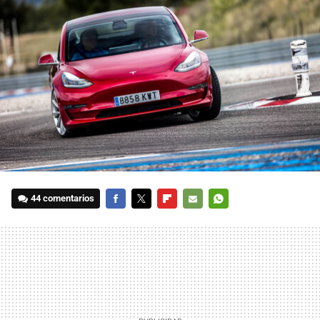
44 comentarios
FACEBOOK
TWITTER
FLIPBOARD
E-
WHATSAPP
MAIL