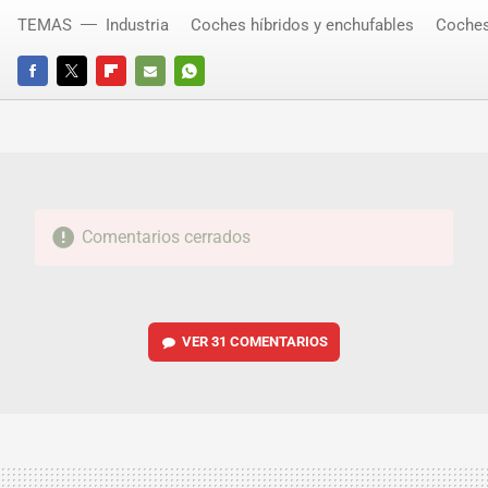
TEMAS
Industria
Coches híbridos y enchufables
Coches
FACEBOOK
TWITTER
FLIPBOARD
E-
WHATSAPP
MAIL
Comentarios cerrados
VER
31 COMENTARIOS