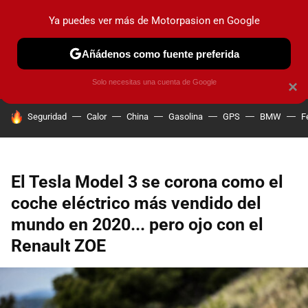
Ya puedes ver más de Motorpasion en Google
PRUEBAS
COCHES ELÉCTRICOS
OBSERVATORIO
F1
Añádenos como fuente preferida
Solo necesitas una cuenta de Google
×
HOY SE HABLA DE
Seguridad
Calor
China
Gasolina
GPS
BMW
F
El Tesla Model 3 se corona como el
coche eléctrico más vendido del
mundo en 2020... pero ojo con el
Renault ZOE