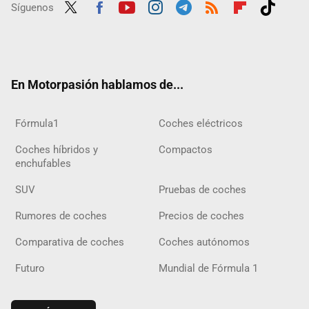
Síguenos
Twit
Fac
Yout
Inst
Tele
RSS
Flip
Tikt
ter
ebo
ube
agra
gra
boar
ok
ok
m
m
d
En Motorpasión hablamos de...
Fórmula1
Coches eléctricos
Coches híbridos y
Compactos
enchufables
SUV
Pruebas de coches
Rumores de coches
Precios de coches
Comparativa de coches
Coches autónomos
Futuro
Mundial de Fórmula 1