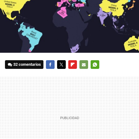
32 comentarios
FACEBOOK
TWITTER
FLIPBOARD
E-
WHATSAPP
MAIL