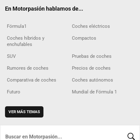
ok
m
m
d
En Motorpasión hablamos de...
Fórmula1
Coches eléctricos
Coches híbridos y
Compactos
enchufables
SUV
Pruebas de coches
Rumores de coches
Precios de coches
Comparativa de coches
Coches autónomos
Futuro
Mundial de Fórmula 1
VER MÁS TEMAS