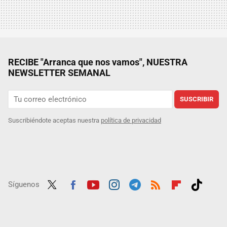
RECIBE "Arranca que nos vamos", NUESTRA
NEWSLETTER SEMANAL
SUSCRIBIR
Suscribiéndote aceptas nuestra
política de privacidad
Síguenos
Twit
Fac
Yout
Inst
Tele
RSS
Flip
Tikt
ter
ebo
ube
agra
gra
boar
ok