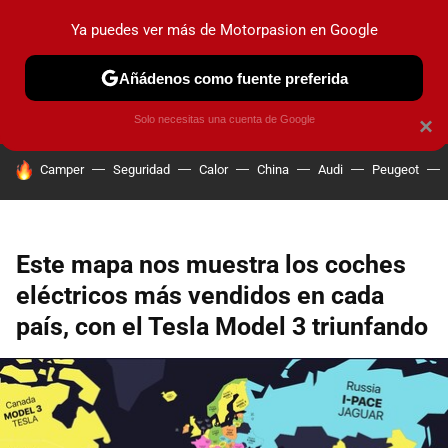
Ya puedes ver más de Motorpasion en Google
PRUEBAS
COCHES ELÉCTRICOS
OBSERVATORIO
F1
Añádenos como fuente preferida
Solo necesitas una cuenta de Google
×
HOY SE HABLA DE
Camper
Seguridad
Calor
China
Audi
Peugeot
Este mapa nos muestra los coches
eléctricos más vendidos en cada
país, con el Tesla Model 3 triunfando