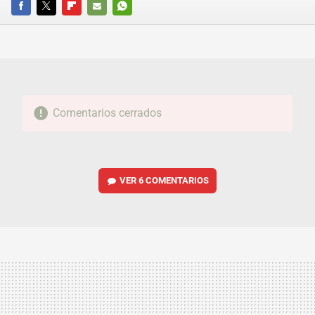
FACEBOOK
TWITTER
FLIPBOARD
E-
WHATSAPP
MAIL
Comentarios cerrados
VER
6 COMENTARIOS