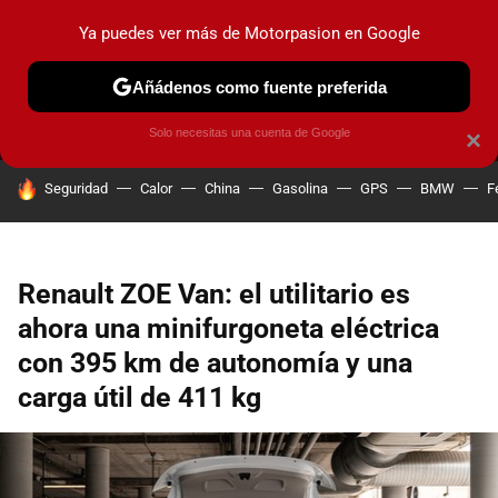
Ya puedes ver más de Motorpasion en Google
MENÚ
NUEVO
Añádenos como fuente preferida
PRUEBAS
COCHES ELÉCTRICOS
OBSERVATORIO
F1
Solo necesitas una cuenta de Google
×
HOY SE HABLA DE
Seguridad
Calor
China
Gasolina
GPS
BMW
F
Renault ZOE Van: el utilitario es
ahora una minifurgoneta eléctrica
con 395 km de autonomía y una
carga útil de 411 kg