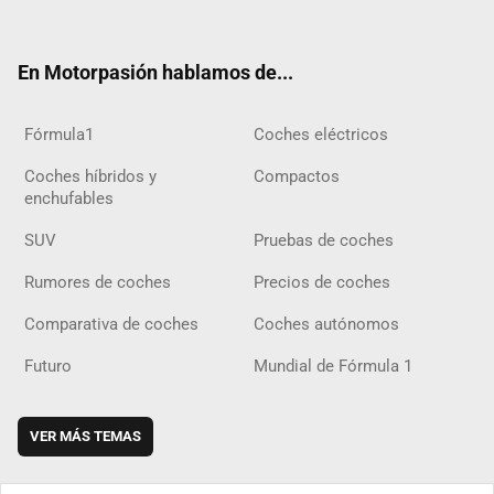
ter
ebo
ube
agra
gra
boar
ok
ok
m
m
d
En Motorpasión hablamos de...
Fórmula1
Coches eléctricos
Coches híbridos y
Compactos
enchufables
SUV
Pruebas de coches
Rumores de coches
Precios de coches
Comparativa de coches
Coches autónomos
Futuro
Mundial de Fórmula 1
VER MÁS TEMAS