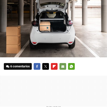
6 comentarios
FACEBOOK
TWITTER
FLIPBOARD
E-
WHATSAPP
MAIL