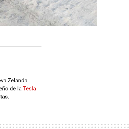
eva Zelanda
seño de la
Tesla
stas
.