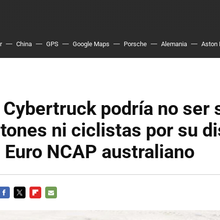
r
China
GPS
Google Maps
Porsche
Alemania
Aston 
 Cybertruck podría no ser
tones ni ciclistas por su d
 Euro NCAP australiano
FACEBOOK
TWITTER
FLIPBOARD
E-
MAIL