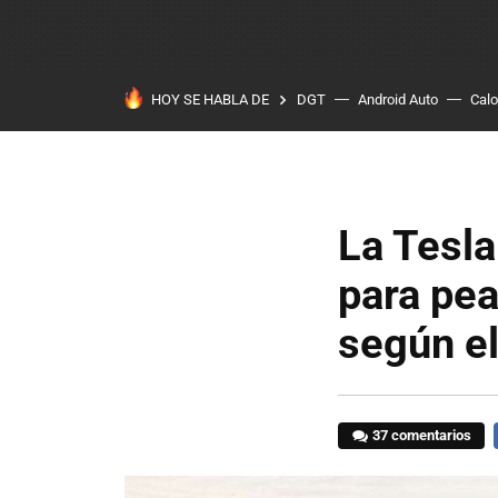
HOY SE HABLA DE
DGT
Android Auto
Calo
La Tesla
para pea
según el
37 comentarios