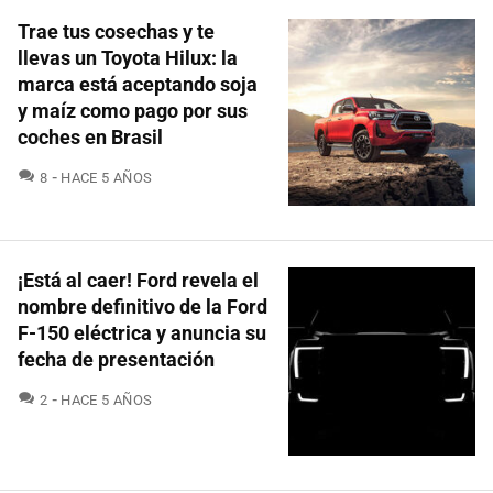
Trae tus cosechas y te
llevas un Toyota Hilux: la
marca está aceptando soja
y maíz como pago por sus
coches en Brasil
COMENTARIOS
8
HACE 5 AÑOS
¡Está al caer! Ford revela el
nombre definitivo de la Ford
F-150 eléctrica y anuncia su
fecha de presentación
COMENTARIOS
2
HACE 5 AÑOS