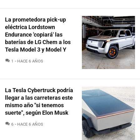
La prometedora pick-up
eléctrica Lordstown
Endurance 'copiará' las
baterías de LG Chem a los
Tesla Model 3 y Model Y
COMENTARIOS
1
HACE 6 AÑOS
La Tesla Cybertruck podría
llegar a las carreteras este
mismo año "si tenemos
suerte", según Elon Musk
COMENTARIOS
6
HACE 6 AÑOS