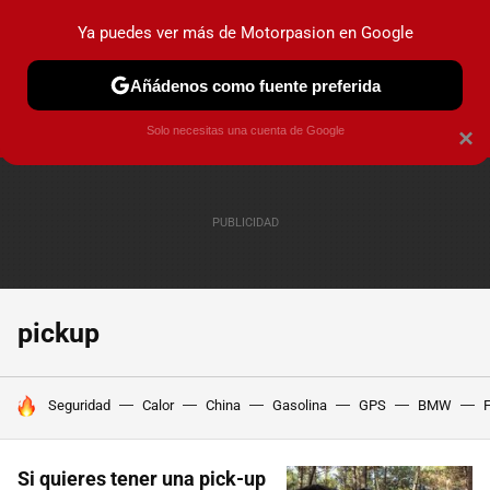
Ya puedes ver más de Motorpasion en Google
PRUEBAS
COCHES ELÉCTRICOS
OBSERVATORIO
F1
Añádenos como fuente preferida
Solo necesitas una cuenta de Google
×
pickup
HOY SE HABLA DE
Seguridad
Calor
China
Gasolina
GPS
BMW
F
Si quieres tener una pick-up