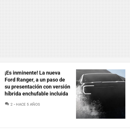
¡Es inminente! La nueva
Ford Ranger, a un paso de
su presentación con versión
híbrida enchufable incluida
COMENTARIOS
2
HACE 5 AÑOS