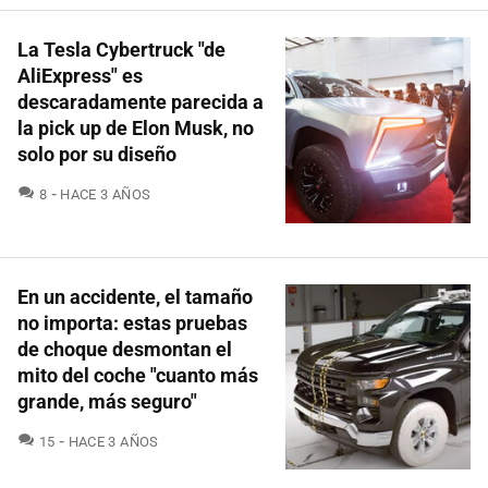
La Tesla Cybertruck "de
AliExpress" es
descaradamente parecida a
la pick up de Elon Musk, no
solo por su diseño
COMENTARIOS
8
HACE 3 AÑOS
En un accidente, el tamaño
no importa: estas pruebas
de choque desmontan el
mito del coche "cuanto más
grande, más seguro"
COMENTARIOS
15
HACE 3 AÑOS