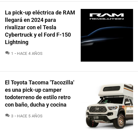
La pick-up eléctrica de RAM
llegará en 2024 para
rivalizar con el Tesla
Cybertruck y el Ford F-150
Lightning
COMENTARIOS
1
HACE 4 AÑOS
El Toyota Tacoma 'Tacozilla'
es una pick-up camper
todoterreno de estilo retro
con baño, ducha y cocina
COMENTARIOS
3
HACE 5 AÑOS