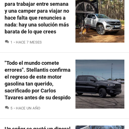
para trabajar entre semana
y una camper para viajar no
hace falta que renuncies a
nada: hay una solución más
barata de lo que crees
COMENTARIOS
1
HACE 7 MESES
"Todo el mundo comete
errores". Stellantis confirma
el regreso de este motor
gasolina tan querido,
sacrificado por Carlos
Tavares antes de su despido
COMENTARIOS
5
HACE UN AÑO
Un señor se gastó un dineral