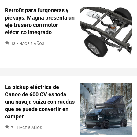
Retrofit para furgonetas y
pickups: Magna presenta un
eje trasero con motor
eléctrico integrado
COMENTARIOS
13
HACE 5 AÑOS
La pickup eléctrica de
Canoo de 600 CV es toda
una navaja suiza con ruedas
que se puede convertir en
camper
COMENTARIOS
7
HACE 5 AÑOS