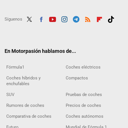
Síguenos
Twit
Fac
Yout
Inst
Tele
RSS
Flip
Tikt
ter
ebo
ube
agra
gra
boar
ok
ok
m
m
d
En Motorpasión hablamos de...
Fórmula1
Coches eléctricos
Coches híbridos y
Compactos
enchufables
SUV
Pruebas de coches
Rumores de coches
Precios de coches
Comparativa de coches
Coches autónomos
Futuro
Mundial de Fórmula 1