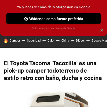
Ya puedes ver más de Motorpasion en Google
PRUEBAS
COCHES ELÉCTRICOS
OBSERVATORIO
F1
Añádenos como fuente preferida
Solo necesitas una cuenta de Google
×
HOY SE HABLA DE
Camper
Seguridad
Calor
China
Diésel
Google Ma
El Toyota Tacoma 'Tacozilla' es una
pick-up camper todoterreno de
estilo retro con baño, ducha y cocina