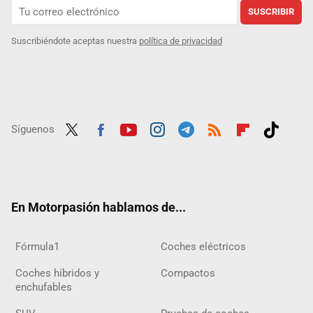
SUSCRIBIR
Suscribiéndote aceptas nuestra
política de privacidad
Síguenos
Twit
Fac
Yout
Inst
Tele
RSS
Flip
Tikt
ter
ebo
ube
agra
gra
boar
ok
ok
m
m
d
En Motorpasión hablamos de...
Fórmula1
Coches eléctricos
Coches híbridos y
Compactos
enchufables