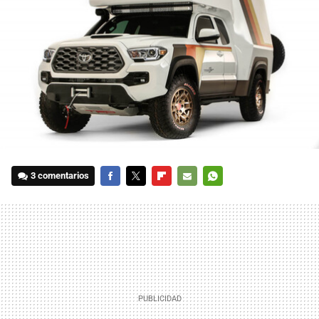
3 comentarios
FACEBOOK
TWITTER
FLIPBOARD
E-
WHATSAPP
MAIL