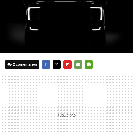
2 comentarios
FACEBOOK
TWITTER
FLIPBOARD
E-
WHATSAPP
MAIL