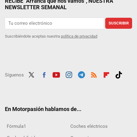
RECIBE "Arranca que nos vamos", NUESTRA
NEWSLETTER SEMANAL
SUSCRIBIR
Suscribiéndote aceptas nuestra
política de privacidad
Síguenos
Twit
Fac
Yout
Inst
Tele
RSS
Flip
Tikt
ter
ebo
ube
agra
gra
boar
ok
ok
m
m
d
En Motorpasión hablamos de...
Fórmula1
Coches eléctricos