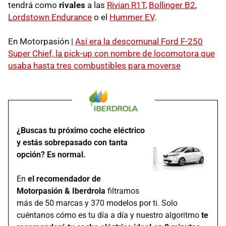
tendrá como
rivales
a las
Rivian R1T
,
Bollinger B2
,
Lordstown Endurance
o el
Hummer EV
.
En Motorpasión |
Así era la descomunal Ford F-250
Super Chief, la pick-up con nombre de locomotora que
usaba hasta tres combustibles para moverse
¿Buscas tu próximo coche eléctrico
y estás sobrepasado con tanta
opción? Es normal.
En
el recomendador de
Motorpasión & Iberdrola
filtramos
más de 50 marcas y 370 modelos por ti. Solo
cuéntanos cómo es tu día a día y nuestro algoritmo
te