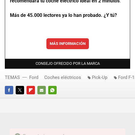
recomendará tu coche eléctrico ideal en 2 minutos
.
Más de 45.000 lectores ya lo han probado. ¿Y tú?
MÁS INFORMACIÓN
CONSEJO OFRECIDO POR LA MARCA
TEMAS
Ford
Coches eléctricos
Pick-Up
Ford F-1
FACEBOOK
TWITTER
FLIPBOARD
E-
WHATSAPP
MAIL