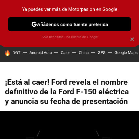
Ya puedes ver más de Motorpasion en Google
PRUEBAS
COCHES ELÉCTRICOS
OBSERVATORIO
F1
Añádenos como fuente preferida
Solo necesitas una cuenta de Google
×
HOY SE HABLA DE
DGT
Android Auto
Calor
China
GPS
Google Maps
¡Está al caer! Ford revela el nombre
definitivo de la Ford F-150 eléctrica
y anuncia su fecha de presentación