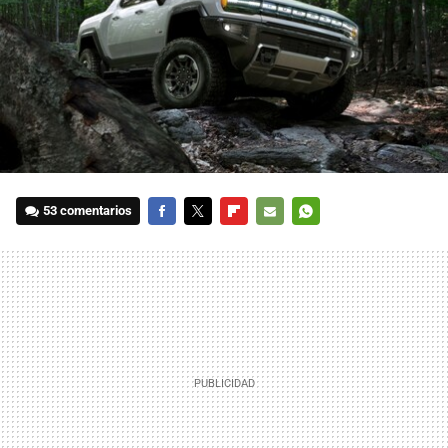
53 comentarios
FACEBOOK
TWITTER
FLIPBOARD
E-
WHATSAPP
MAIL