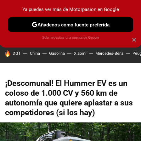
Ya puedes ver más de Motorpasion en Google
PRUEBAS
COCHES ELÉCTRICOS
OBSERVATORIO
F1
Añádenos como fuente preferida
Solo necesitas una cuenta de Google
×
HOY SE HABLA DE
DGT
China
Gasolina
Xiaomi
Mercedes-Benz
Peug
¡Descomunal! El Hummer EV es un
coloso de 1.000 CV y 560 km de
autonomía que quiere aplastar a sus
competidores (si los hay)