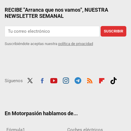
RECIBE "Arranca que nos vamos", NUESTRA
NEWSLETTER SEMANAL
SUSCRIBIR
Suscribiéndote aceptas nuestra
política de privacidad
Síguenos
Twit
Fac
Yout
Inst
Tele
RSS
Flip
Tikt
ter
ebo
ube
agra
gra
boar
ok
ok
m
m
d
En Motorpasión hablamos de...
Fórmula1
Coches eléctricos