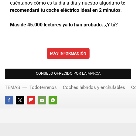
cuéntanos cómo es tu día a día y nuestro algoritmo
te
recomendará tu coche eléctrico ideal en 2 minutos
.
Más de 45.000 lectores ya lo han probado. ¿Y tú?
MÁS INFORMACIÓN
CONSEJO OFRECIDO POR LA MARCA
TEMAS
Todoterrenos
Coches híbridos y enchufables
Co
FACEBOOK
TWITTER
FLIPBOARD
E-
WHATSAPP
MAIL