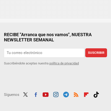
RECIBE "Arranca que nos vamos", NUESTRA
NEWSLETTER SEMANAL
SUSCRIBIR
Suscribiéndote aceptas nuestra
política de privacidad
Síguenos
Twit
Fac
Yout
Inst
Tele
RSS
Flip
Tikt
ter
ebo
ube
agra
gra
boar
ok