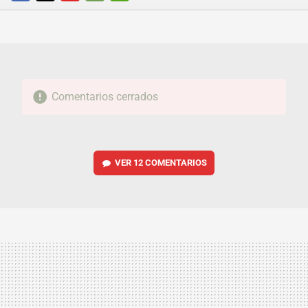
FACEBOOK
TWITTER
FLIPBOARD
E-
WHATSAPP
MAIL
Comentarios cerrados
VER
12 COMENTARIOS