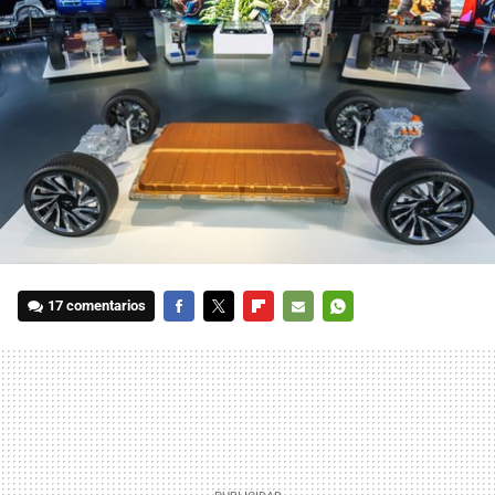
17 comentarios
FACEBOOK
TWITTER
FLIPBOARD
E-
WHATSAPP
MAIL