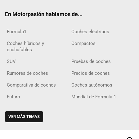
ok
m
m
d
En Motorpasión hablamos de...
Fórmula1
Coches eléctricos
Coches híbridos y
Compactos
enchufables
SUV
Pruebas de coches
Rumores de coches
Precios de coches
Comparativa de coches
Coches autónomos
Futuro
Mundial de Fórmula 1
VER MÁS TEMAS