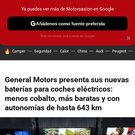
Ya puedes ver más de Motorpasion en Google
PRUEBAS
COCHES ELÉCTRICOS
OBSERVATORIO
F1
Añádenos como fuente preferida
Solo necesitas una cuenta de Google
×
HOY SE HABLA DE
Camper
Seguridad
Calor
China
Audi
Peugeot
General Motors presenta sus nuevas
baterías para coches eléctricos:
menos cobalto, más baratas y con
autonomías de hasta 643 km