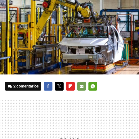
2 comentarios
FACEBOOK
TWITTER
FLIPBOARD
E-
WHATSAPP
MAIL