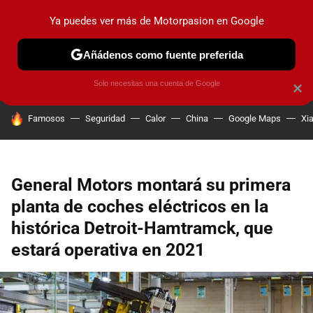
Ya puedes ver más de Motorpasion en Google
PRUEBAS
COCHES ELÉCTRICOS
OBSERVATORIO
F1
Añádenos como fuente preferida
Solo necesitas una cuenta de Google
×
HOY SE HABLA DE
Famosos
Seguridad
Calor
China
Google Maps
Xi
General Motors montará su primera
planta de coches eléctricos en la
histórica Detroit-Hamtramck, que
estará operativa en 2021