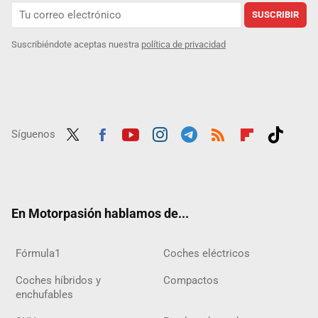
SUSCRIBIR
Suscribiéndote aceptas nuestra
política de privacidad
Síguenos
Twit
Fac
Yout
Inst
Tele
RSS
Flip
Tikt
ter
ebo
ube
agra
gra
boar
ok
ok
m
m
d
En Motorpasión hablamos de...
Fórmula1
Coches eléctricos
Coches híbridos y
Compactos
enchufables