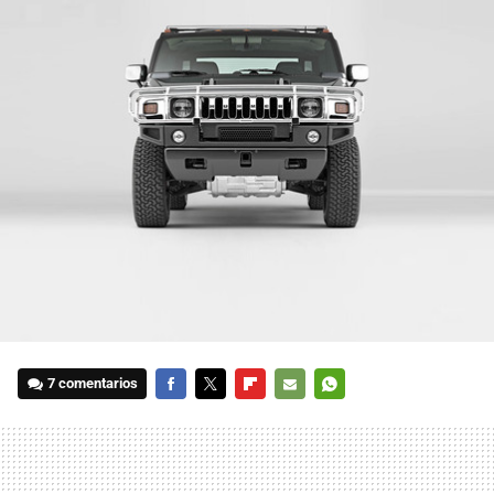
7 comentarios
FACEBOOK
TWITTER
FLIPBOARD
E-
WHATSAPP
MAIL