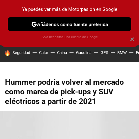
Ya puedes ver más de Motorpasion en Google
PRUEBAS
COCHES ELÉCTRICOS
OBSERVATORIO
F1
Añádenos como fuente preferida
Solo necesitas una cuenta de Google
×
HOY SE HABLA DE
Seguridad
Calor
China
Gasolina
GPS
BMW
F
Hummer podría volver al mercado
como marca de pick-ups y SUV
eléctricos a partir de 2021