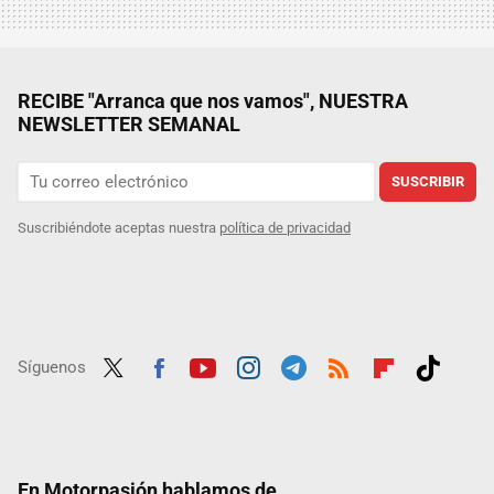
RECIBE "Arranca que nos vamos", NUESTRA
NEWSLETTER SEMANAL
SUSCRIBIR
Suscribiéndote aceptas nuestra
política de privacidad
Síguenos
Twit
Fac
Yout
Inst
Tele
RSS
Flip
Tikt
ter
ebo
ube
agra
gra
boar
ok
ok
m
m
d
En Motorpasión hablamos de...