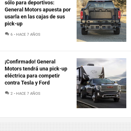
sólo para deportivos:
General Motors apuesta por
usarla en las cajas de sus
pick-up
COMENTARIOS
6
HACE 7 AÑOS
¡Confirmado! General
Motors tendrá una pick-up
eléctrica para competir
contra Tesla y Ford
COMENTARIOS
2
HACE 7 AÑOS