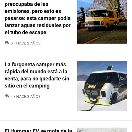
preocupaba de las
emisiones, pero esto es
pasarse: esta camper podía
lanzar aguas residuales por
el tubo de escape
COMENTARIOS
0
HACE 2 AÑOS
La furgoneta camper más
rápida del mundo está a la
venta, para no quedarte sin
sitio en el camping
COMENTARIOS
4
HACE 3 AÑOS
El Hummer EV se mofa de la