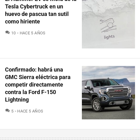
Tesla Cybertruck en un
huevo de pascua tan sutil
como hiriente
COMENTARIOS
10
HACE 5 AÑOS
Confirmado: habrá una
GMC Sierra eléctrica para
competir directamente
contra la Ford F-150
Lightning
COMENTARIOS
5
HACE 5 AÑOS