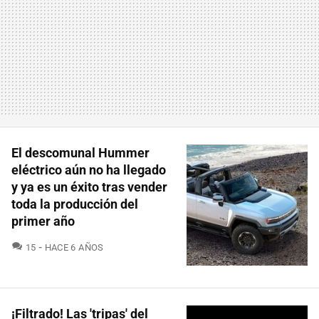
El descomunal Hummer
eléctrico aún no ha llegado
y ya es un éxito tras vender
toda la producción del
primer año
COMENTARIOS
15
HACE 6 AÑOS
¡Filtrado! Las 'tripas' del