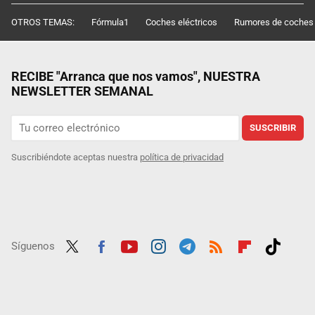
OTROS TEMAS:
Fórmula1
Coches eléctricos
Rumores de coches
RECIBE "Arranca que nos vamos", NUESTRA
NEWSLETTER SEMANAL
SUSCRIBIR
Suscribiéndote aceptas nuestra
política de privacidad
Síguenos
Twit
Fac
Yout
Inst
Tele
RSS
Flip
Tikt
ter
ebo
ube
agra
gra
boar
ok
ok
m
m
d