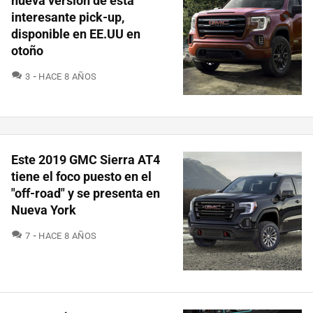
nueva versión de esta
interesante pick-up,
disponible en EE.UU en
otoño
COMENTARIOS
3
HACE 8 AÑOS
Este 2019 GMC Sierra AT4
tiene el foco puesto en el
"off-road" y se presenta en
Nueva York
COMENTARIOS
7
HACE 8 AÑOS