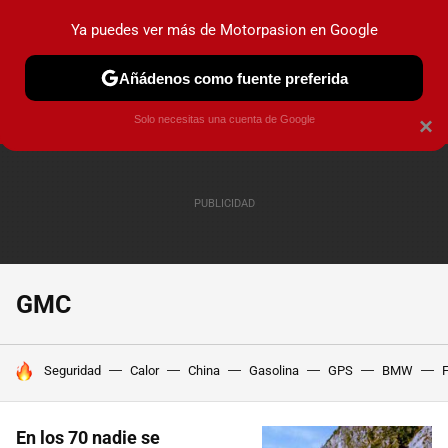
Ya puedes ver más de Motorpasion en Google
PRUEBAS
COCHES ELÉCTRICOS
OBSERVATORIO
F1
Añádenos como fuente preferida
Solo necesitas una cuenta de Google
×
GMC
HOY SE HABLA DE
Seguridad
Calor
China
Gasolina
GPS
BMW
F
En los 70 nadie se