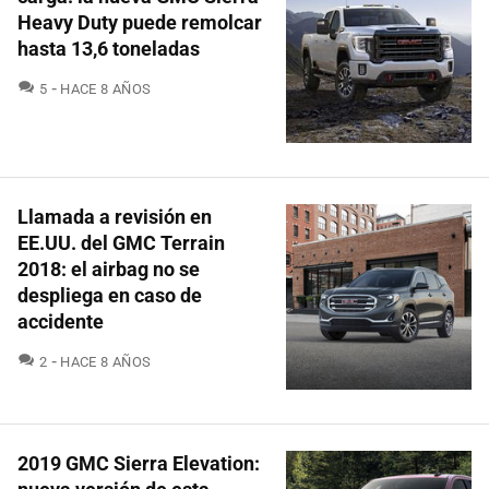
Heavy Duty puede remolcar
hasta 13,6 toneladas
COMENTARIOS
5
HACE 8 AÑOS
Llamada a revisión en
EE.UU. del GMC Terrain
2018: el airbag no se
despliega en caso de
accidente
COMENTARIOS
2
HACE 8 AÑOS
2019 GMC Sierra Elevation: