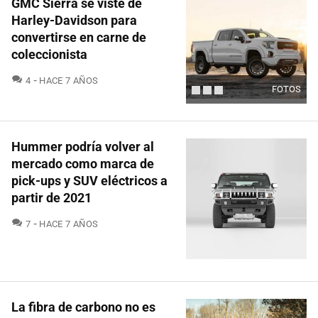
GMC Sierra se viste de
Harley-Davidson para
convertirse en carne de
coleccionista
COMENTARIOS
4
HACE 7 AÑOS
FOTOS
Hummer podría volver al
mercado como marca de
pick-ups y SUV eléctricos a
partir de 2021
COMENTARIOS
7
HACE 7 AÑOS
La fibra de carbono no es