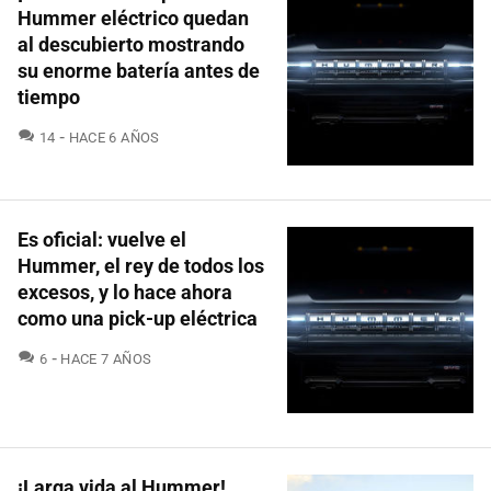
Hummer eléctrico quedan
al descubierto mostrando
su enorme batería antes de
tiempo
COMENTARIOS
14
HACE 6 AÑOS
Es oficial: vuelve el
Hummer, el rey de todos los
excesos, y lo hace ahora
como una pick-up eléctrica
COMENTARIOS
6
HACE 7 AÑOS
¡Larga vida al Hummer!