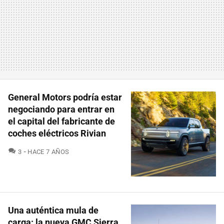
General Motors podría estar
negociando para entrar en
el capital del fabricante de
coches eléctricos Rivian
COMENTARIOS
3
HACE 7 AÑOS
Una auténtica mula de
carga: la nueva GMC Sierra