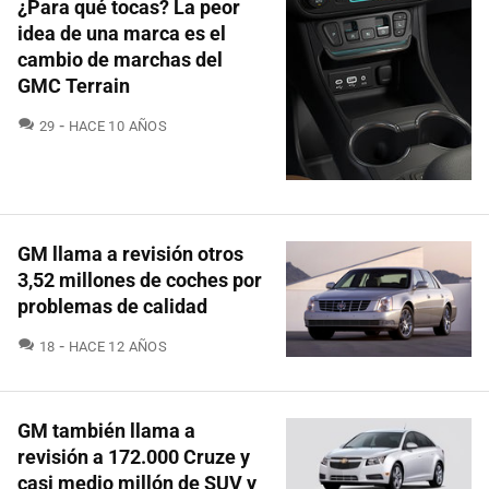
¿Para qué tocas? La peor
idea de una marca es el
cambio de marchas del
GMC Terrain
COMENTARIOS
29
HACE 10 AÑOS
GM llama a revisión otros
3,52 millones de coches por
problemas de calidad
COMENTARIOS
18
HACE 12 AÑOS
GM también llama a
revisión a 172.000 Cruze y
casi medio millón de SUV y