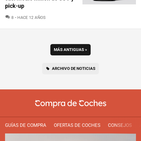
pick-up
COMENTARIOS
8
HACE 12 AÑOS
MÁS ANTIGUAS
»
ARCHIVO DE NOTICIAS
GUÍAS DE COMPRA
OFERTAS DE COCHES
CONSEJOS