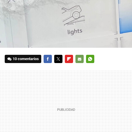
10 comentarios
FACEBOOK
TWITTER
FLIPBOARD
E-
WHATSAPP
MAIL