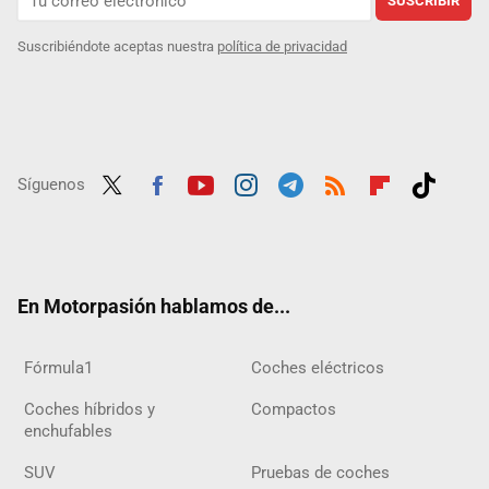
SUSCRIBIR
Suscribiéndote aceptas nuestra
política de privacidad
Síguenos
Twit
Fac
Yout
Inst
Tele
RSS
Flip
Tikt
ter
ebo
ube
agra
gra
boar
ok
ok
m
m
d
En Motorpasión hablamos de...
Fórmula1
Coches eléctricos
Coches híbridos y
Compactos
enchufables
SUV
Pruebas de coches