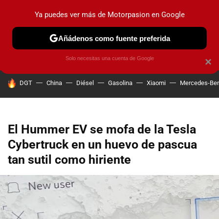
Ya puedes ver más de Motorpasion en Google
PRUEBAS
COCHES ELÉCTRICOS
OBSERVATORIO
F1
Añádenos como fuente preferida
Solo necesitas una cuenta de Google
×
HOY SE HABLA DE
DGT
China
Diésel
Gasolina
Xiaomi
Mercedes-Be
El Hummer EV se mofa de la Tesla
Cybertruck en un huevo de pascua
tan sutil como hiriente