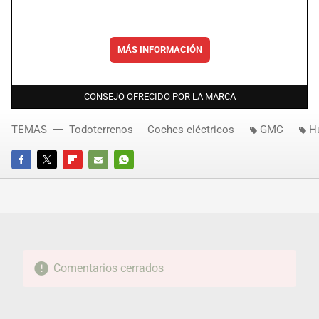
MÁS INFORMACIÓN
CONSEJO OFRECIDO POR LA MARCA
TEMAS
Todoterrenos
Coches eléctricos
GMC
H
FACEBOOK
TWITTER
FLIPBOARD
E-
WHATSAPP
MAIL
Comentarios cerrados