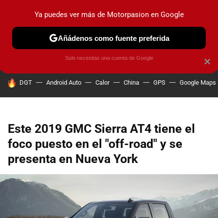
Ya puedes ver más de Motorpasion en Google
PRUEBAS
COCHES ELÉCTRICOS
OBSERVATORIO
F1
Añádenos como fuente preferida
Solo necesitas una cuenta de Google
×
HOY SE HABLA DE
DGT
Android Auto
Calor
China
GPS
Google Maps
Este 2019 GMC Sierra AT4 tiene el
foco puesto en el "off-road" y se
presenta en Nueva York