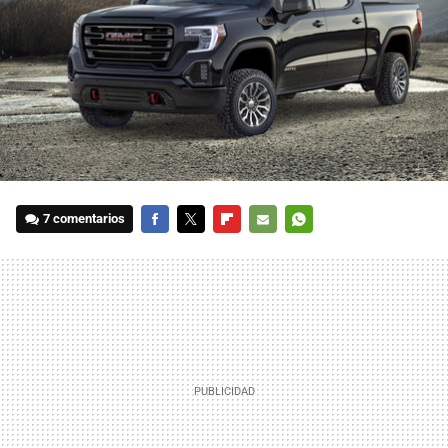
7 comentarios
FACEBOOK
TWITTER
FLIPBOARD
E-
WHATSAPP
MAIL