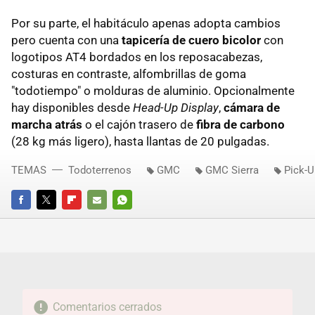
Por su parte, el habitáculo apenas adopta cambios
pero cuenta con una
tapicería de cuero bicolor
con
logotipos AT4 bordados en los reposacabezas,
costuras en contraste, alfombrillas de goma
"todotiempo" o molduras de aluminio. Opcionalmente
hay disponibles desde
Head-Up Display
,
cámara de
marcha atrás
o el cajón trasero de
fibra de carbono
(28 kg más ligero), hasta llantas de 20 pulgadas.
TEMAS
Todoterrenos
GMC
GMC Sierra
Pick-U
FACEBOOK
TWITTER
FLIPBOARD
E-
WHATSAPP
MAIL
Comentarios cerrados