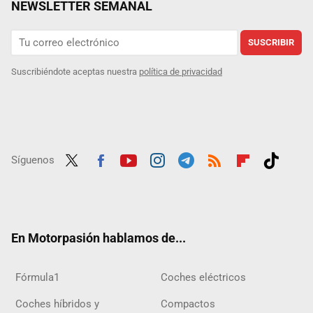
NEWSLETTER SEMANAL
SUSCRIBIR
Suscribiéndote aceptas nuestra
política de privacidad
Síguenos
Twit
Fac
Yout
Inst
Tele
RSS
Flip
Tikt
ter
ebo
ube
agra
gra
boar
ok
ok
m
m
d
En Motorpasión hablamos de...
Fórmula1
Coches eléctricos
Coches híbridos y
Compactos