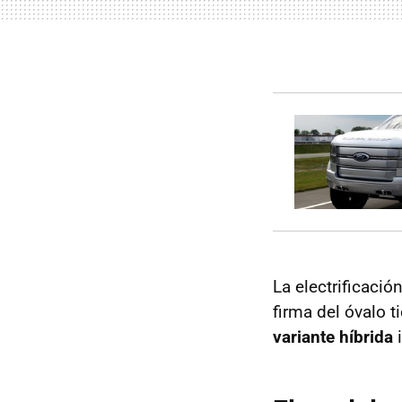
La electrificaci
firma del óvalo t
variante híbrida
i