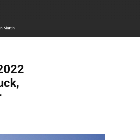
n Martin
 2022
uck,
r