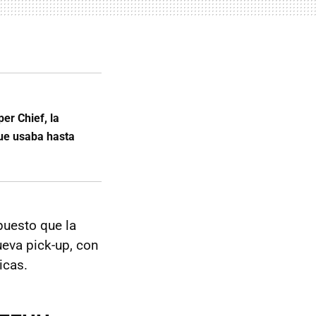
er Chief, la
ue usaba hasta
puesto que la
nueva pick-up, con
icas.