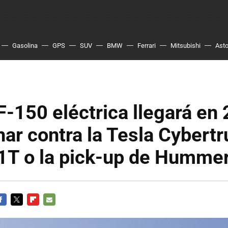
Gasolina
GPS
SUV
BMW
Ferrari
Mitsubishi
Asto
F-150 eléctrica llegará en
har contra la Tesla Cybertr
R1T o la pick-up de Humme
ACEBOOK
TWITTER
FLIPBOARD
E-
MAIL