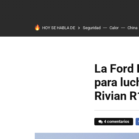
HOY SE HABLA DE
Seguridad
Calor
China
La Ford 
para luc
Rivian 
4 comentarios
F