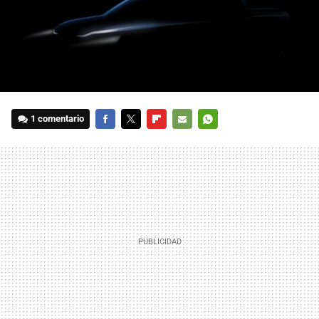
1 comentario
FACEBOOK
TWITTER
FLIPBOARD
E-
WHATSAPP
MAIL