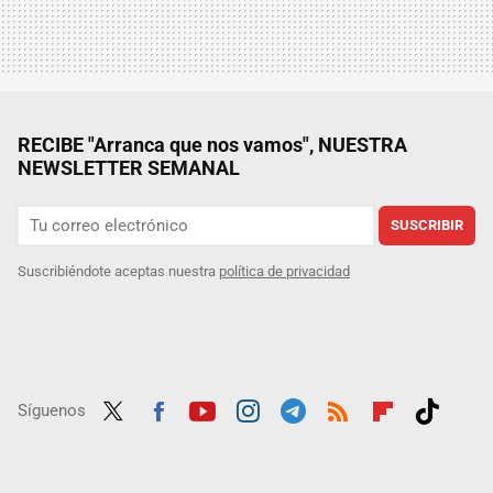
RECIBE "Arranca que nos vamos", NUESTRA
NEWSLETTER SEMANAL
SUSCRIBIR
Suscribiéndote aceptas nuestra
política de privacidad
Síguenos
Twit
Fac
Yout
Inst
Tele
RSS
Flip
Tikt
ter
ebo
ube
agra
gra
boar
ok