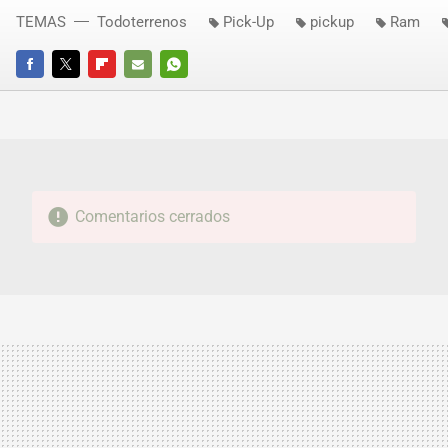
TEMAS
Todoterrenos
Pick-Up
pickup
Ram
FACEBOOK
TWITTER
FLIPBOARD
E-
WHATSAPP
MAIL
Comentarios cerrados