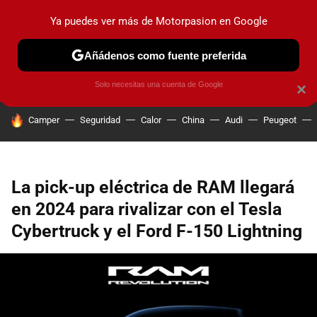
Ya puedes ver más de Motorpasion en Google
PRUEBAS
COCHES ELÉCTRICOS
OBSERVATORIO
F1
Añádenos como fuente preferida
Solo necesitas una cuenta de Google
×
HOY SE HABLA DE
Camper
Seguridad
Calor
China
Audi
Peugeot
La pick-up eléctrica de RAM llegará
en 2024 para rivalizar con el Tesla
Cybertruck y el Ford F-150 Lightning