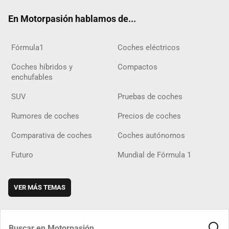
ok
m
m
d
En Motorpasión hablamos de...
Fórmula1
Coches eléctricos
Coches híbridos y
Compactos
enchufables
SUV
Pruebas de coches
Rumores de coches
Precios de coches
Comparativa de coches
Coches autónomos
Futuro
Mundial de Fórmula 1
VER MÁS TEMAS