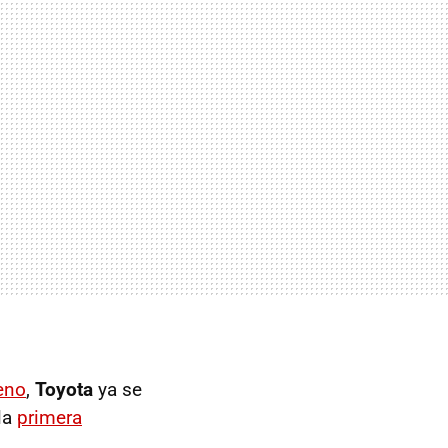
eno
,
Toyota
ya se
la
primera