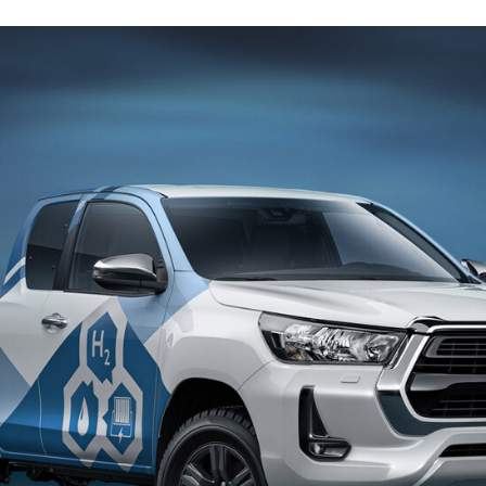
FACEBOOK
TWITTER
FLIPBOARD
E-
MAIL