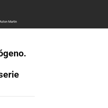
Aston Martin
rógeno.
serie