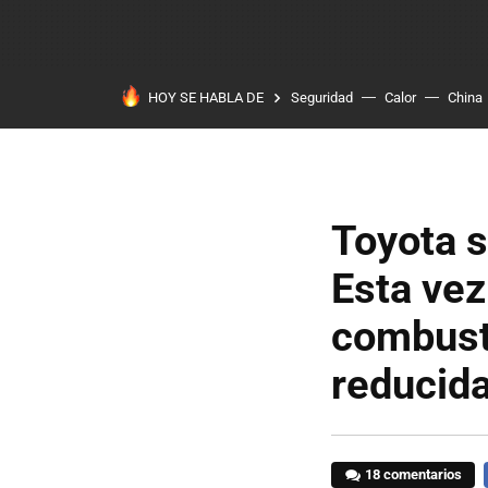
HOY SE HABLA DE
Seguridad
Calor
China
Toyota s
Esta vez
combusti
reducid
18 comentarios