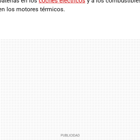
 baterías en los
coches eléctricos
y a los combustible
en los motores térmicos.