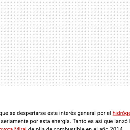
ue se despertarse este interés general por el
hidróg
 seriamente por esta energía. Tanto es así que lanzó 
oyota Mirai
de pila de combustible en el año 2014.