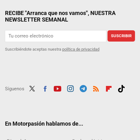
RECIBE "Arranca que nos vamos", NUESTRA
NEWSLETTER SEMANAL
SUSCRIBIR
Suscribiéndote aceptas nuestra
política de privacidad
Síguenos
Twit
Fac
Yout
Inst
Tele
RSS
Flip
Tikt
ter
ebo
ube
agra
gra
boar
ok
ok
m
m
d
En Motorpasión hablamos de...