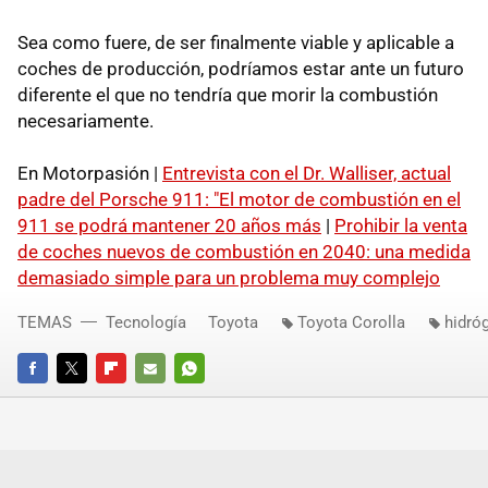
Sea como fuere, de ser finalmente viable y aplicable a
coches de producción, podríamos estar ante un futuro
diferente el que no tendría que morir la combustión
necesariamente.
En Motorpasión |
Entrevista con el Dr. Walliser, actual
padre del Porsche 911: "El motor de combustión en el
911 se podrá mantener 20 años más
|
Prohibir la venta
de coches nuevos de combustión en 2040: una medida
demasiado simple para un problema muy complejo
TEMAS
Tecnología
Toyota
Toyota Corolla
hidró
FACEBOOK
TWITTER
FLIPBOARD
E-
WHATSAPP
MAIL