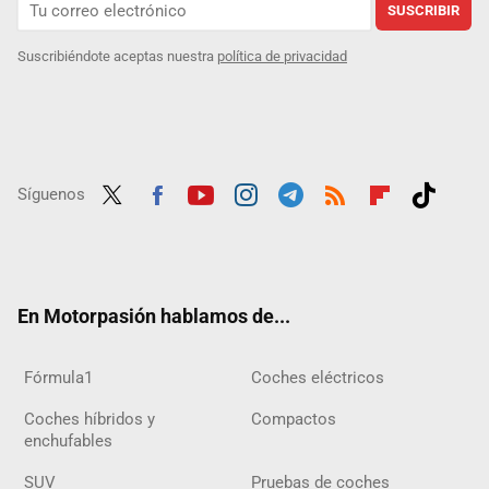
SUSCRIBIR
Suscribiéndote aceptas nuestra
política de privacidad
Síguenos
Twit
Fac
Yout
Inst
Tele
RSS
Flip
Tikt
ter
ebo
ube
agra
gra
boar
ok
ok
m
m
d
En Motorpasión hablamos de...
Fórmula1
Coches eléctricos
Coches híbridos y
Compactos
enchufables
SUV
Pruebas de coches