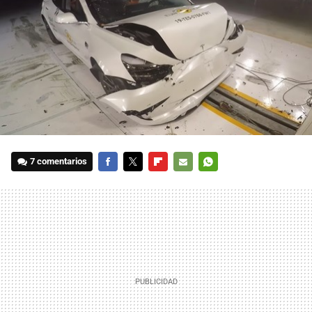
7 comentarios
FACEBOOK
TWITTER
FLIPBOARD
E-
WHATSAPP
MAIL