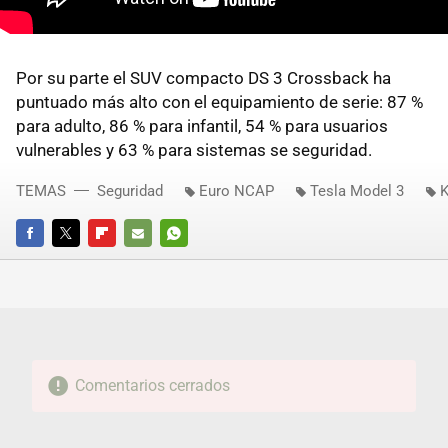
Por su parte el SUV compacto DS 3 Crossback ha
puntuado más alto con el equipamiento de serie: 87 %
para adulto, 86 % para infantil, 54 % para usuarios
vulnerables y 63 % para sistemas se seguridad.
TEMAS
Seguridad
Euro NCAP
Tesla Model 3
K
FACEBOOK
TWITTER
FLIPBOARD
E-
WHATSAPP
MAIL
Comentarios cerrados