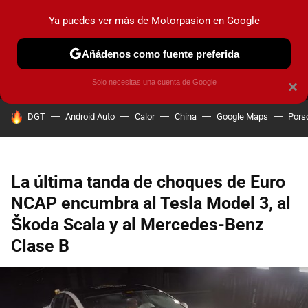
Ya puedes ver más de Motorpasion en Google
MENÚ
NUEVO
Añádenos como fuente preferida
PRUEBAS
COCHES ELÉCTRICOS
OBSERVATORIO
F1
Solo necesitas una cuenta de Google
×
HOY SE HABLA DE
DGT
Android Auto
Calor
China
Google Maps
Pors
La última tanda de choques de Euro
NCAP encumbra al Tesla Model 3, al
Škoda Scala y al Mercedes-Benz
Clase B