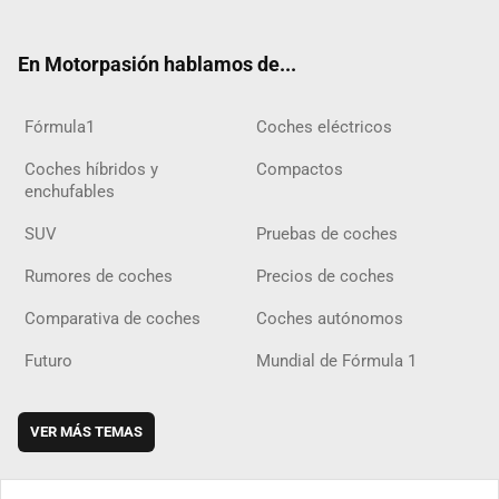
ter
ebo
ube
agra
gra
boar
ok
ok
m
m
d
En Motorpasión hablamos de...
Fórmula1
Coches eléctricos
Coches híbridos y
Compactos
enchufables
SUV
Pruebas de coches
Rumores de coches
Precios de coches
Comparativa de coches
Coches autónomos
Futuro
Mundial de Fórmula 1
VER MÁS TEMAS