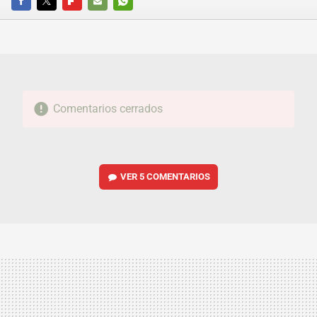
FACEBOOK
TWITTER
FLIPBOARD
E-
WHATSAPP
MAIL
Comentarios cerrados
VER
5 COMENTARIOS