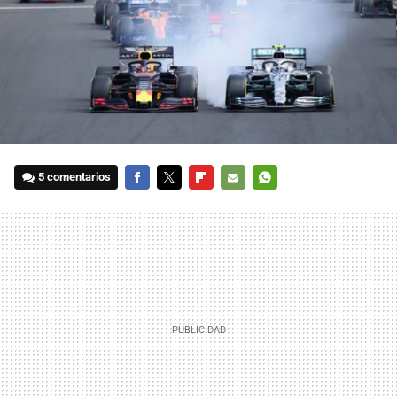
5 comentarios
FACEBOOK
TWITTER
FLIPBOARD
E-
WHATSAPP
MAIL