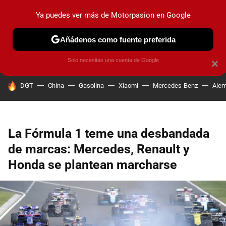
Ya puedes ver más de Motorpasion en Google
PRUEBAS
COCHES ELÉCTRICOS
OBSERVATORIO
F1
Añádenos como fuente preferida
Solo necesitas una cuenta de Google
×
HOY SE HABLA DE
DGT
China
Gasolina
Xiaomi
Mercedes-Benz
Alem
La Fórmula 1 teme una desbandada
de marcas: Mercedes, Renault y
Honda se plantean marcharse