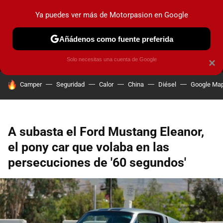
Ya puedes ver más de Motorpasion en Google
MENÚ
NUEVO
Añádenos como fuente preferida
PRUEBAS
COCHES ELÉCTRICOS
OBSERVATORIO
F1
Solo necesitas una cuenta de Google
×
HOY SE HABLA DE
Camper
Seguridad
Calor
China
Diésel
Google Ma
A subasta el Ford Mustang Eleanor,
el pony car que volaba en las
persecuciones de '60 segundos'