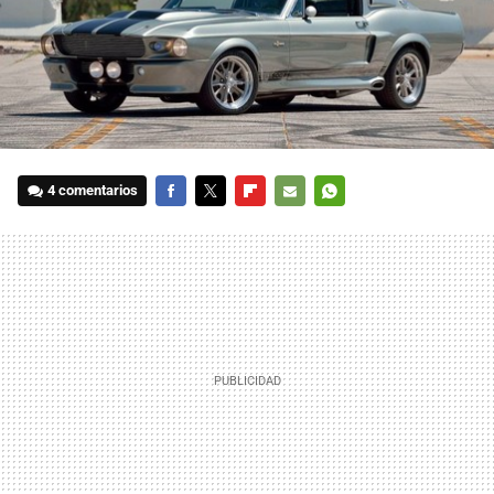
4 comentarios
FACEBOOK
TWITTER
FLIPBOARD
E-
WHATSAPP
MAIL