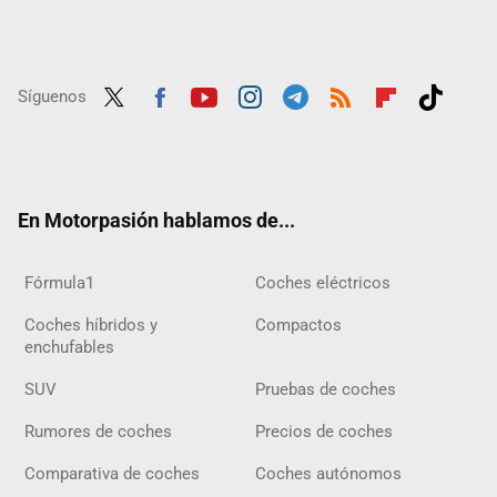
Síguenos
Twit
Fac
Yout
Inst
Tele
RSS
Flip
Tikt
ter
ebo
ube
agra
gra
boar
ok
ok
m
m
d
En Motorpasión hablamos de...
Fórmula1
Coches eléctricos
Coches híbridos y
Compactos
enchufables
SUV
Pruebas de coches
Rumores de coches
Precios de coches
Comparativa de coches
Coches autónomos