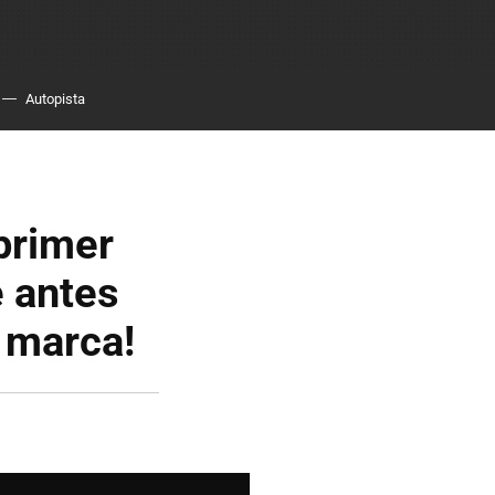
Autopista
primer
e antes
a marca!