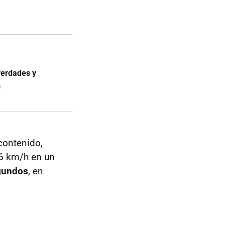
verdades y
s
contenido,
96 km/h en un
egundos
, en