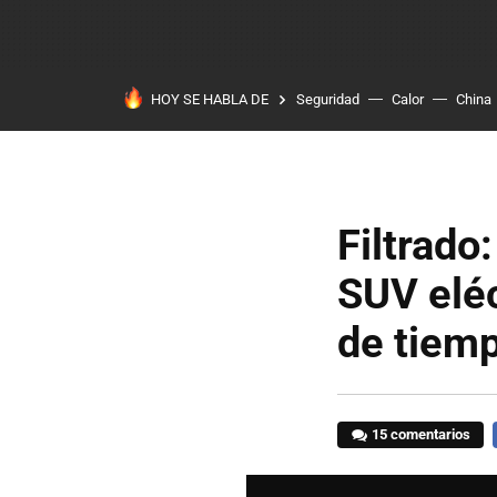
HOY SE HABLA DE
Seguridad
Calor
China
Filtrado
SUV eléc
de tiemp
15 comentarios