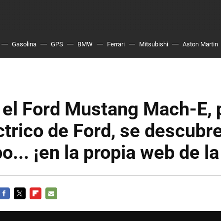
Gasolina
GPS
BMW
Ferrari
Mitsubishi
Aston Martin
: el Ford Mustang Mach-E, 
trico de Ford, se descubr
o... ¡en la propia web de l
FACEBOOK
TWITTER
FLIPBOARD
E-
MAIL