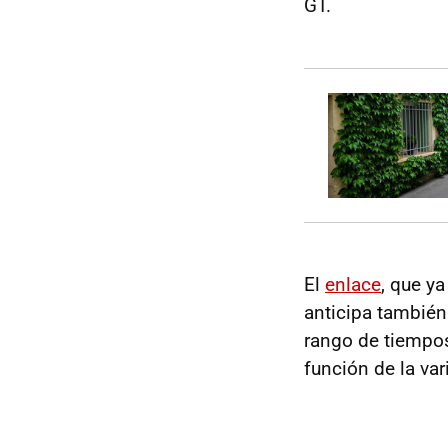
GT.
El
enlace
, que y
anticipa también
rango de tiempo
función de la var