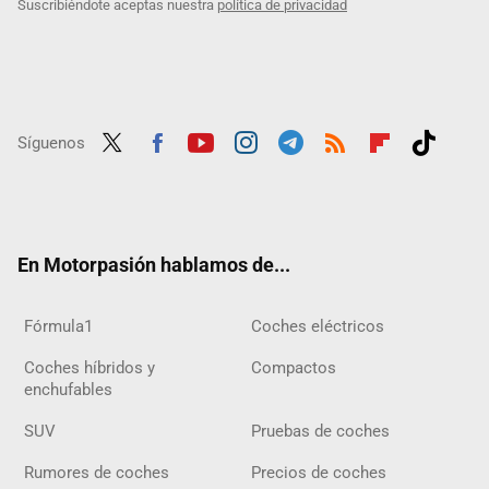
Suscribiéndote aceptas nuestra
política de privacidad
Síguenos
Twit
Fac
Yout
Inst
Tele
RSS
Flip
Tikt
ter
ebo
ube
agra
gra
boar
ok
ok
m
m
d
En Motorpasión hablamos de...
Fórmula1
Coches eléctricos
Coches híbridos y
Compactos
enchufables
SUV
Pruebas de coches
Rumores de coches
Precios de coches