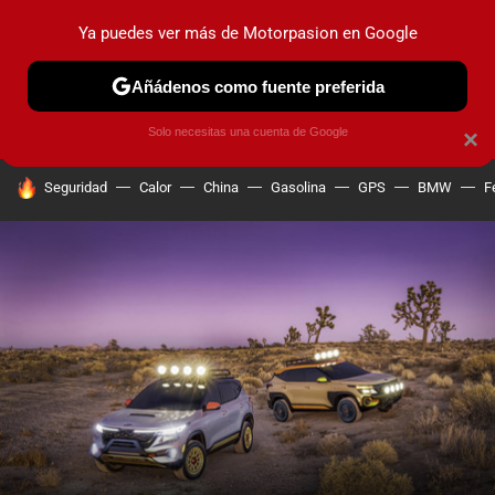
Ya puedes ver más de Motorpasion en Google
PRUEBAS
COCHES ELÉCTRICOS
OBSERVATORIO
F1
Añádenos como fuente preferida
Solo necesitas una cuenta de Google
×
HOY SE HABLA DE
Seguridad
Calor
China
Gasolina
GPS
BMW
F