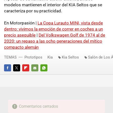
modelos mantienen el interior del KIA Seltos que se
caracteriza por su practicidad.
En Motorpasión |
La Copa Lurauto MINI, vista desde
dentro: vivimos la emoción de correr en coches a un
precio asequible
|
Del Volkswagen Golf de 1974 al de
2020: un repaso a las ocho generaciones del mítico
compacto alemán
TEMAS
Prototipos
Kia
Kia Seltos
Salón de Los 
FACEBOOK
TWITTER
FLIPBOARD
E-
WHATSAPP
MAIL
Comentarios cerrados