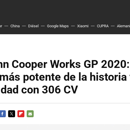
or
China
Diésel
Google Maps
Xiaomi
CUPRA
Aleman
hn Cooper Works GP 2020:
 más potente de la historia
idad con 306 CV
FACEBOOK
TWITTER
FLIPBOARD
E-
MAIL