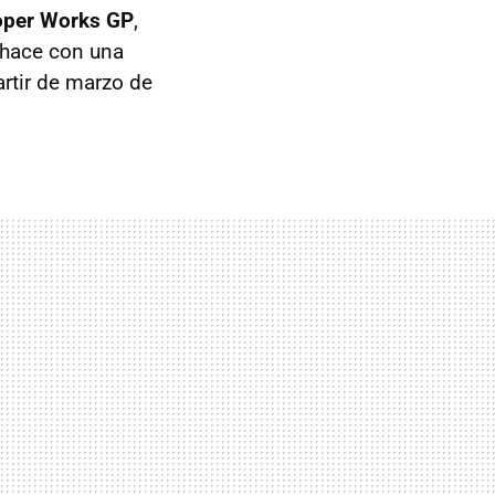
oper Works GP
,
o hace con una
rtir de marzo de