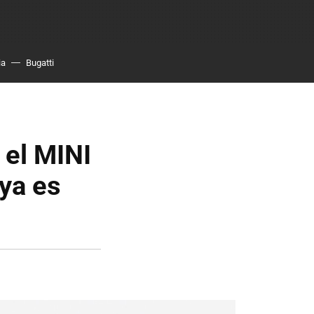
ia
Bugatti
 el MINI
 ya es