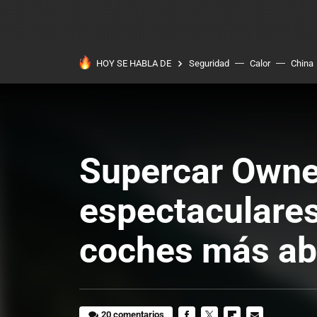
HOY SE HABLA DE
Seguridad
Calor
China
Supercar Owner
espectaculares
coches más ab
20 comentarios