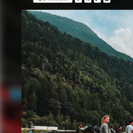
FACEBOOK
TWITTER
FLIPBOARD
E-
MAIL