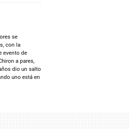
ores se
s, con la
te evento de
hiron a pares,
 años dio un salto
uando uno está en