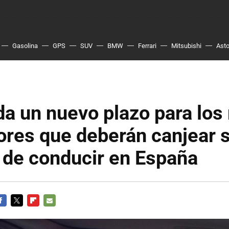
Gasolina
GPS
SUV
BMW
Ferrari
Mitsubishi
Asto
a un nuevo plazo para los
ores que deberán canjear 
 de conducir en España
ACEBOOK
TWITTER
FLIPBOARD
E-
MAIL