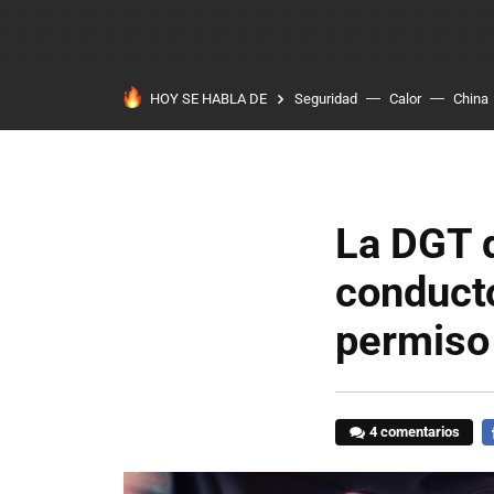
HOY SE HABLA DE
Seguridad
Calor
China
La DGT d
conduct
permiso
4 comentarios
F