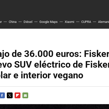
or
China
Diésel
Google Maps
Xiaomi
CUPRA
Aleman
jo de 36.000 euros: Fiske
evo SUV eléctrico de Fiske
lar e interior vegano
FACEBOOK
TWITTER
FLIPBOARD
E-
MAIL