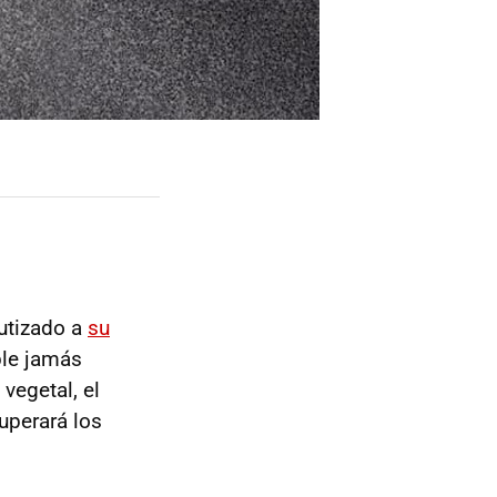
autizado a
su
ble jamás
vegetal, el
uperará los