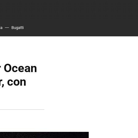
ia
Bugatti
r Ocean
r, con