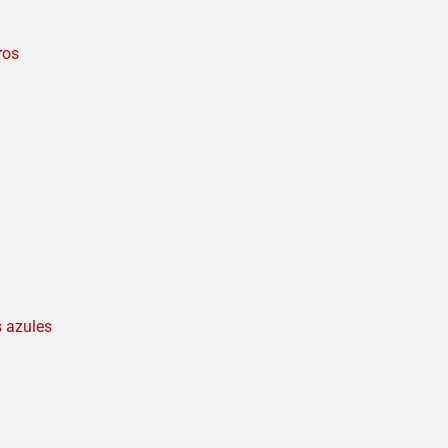
ros
s azules