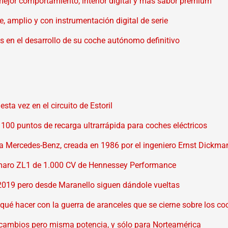
jor comportamiento, interior digital y más sabor premium
amplio y con instrumentación digital de serie
s en el desarrollo de su coche autónomo definitivo
sta vez en el circuito de Estoril
100 puntos de recarga ultrarrápida para coches eléctricos
a Mercedes-Benz, creada en 1986 por el ingeniero Ernst Dickma
l Camaro ZL1 de 1.000 CV de Hennessey Performance
n 2019 pero desde Maranello siguen dándole vueltas
ué hacer con la guerra de aranceles que se cierne sobre los co
cambios pero misma potencia, y sólo para Norteamérica