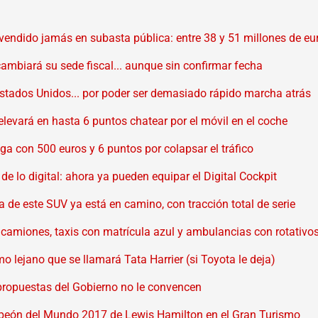
 vendido jamás en subasta pública: entre 38 y 51 millones de eu
mbiará su sede fiscal... aunque sin confirmar fecha
stados Unidos... por poder ser demasiado rápido marcha atrás
elevará en hasta 6 puntos chatear por el móvil en el coche
ga con 500 euros y 6 puntos por colapsar el tráfico
de lo digital: ahora ya pueden equipar el Digital Cockpit
de este SUV ya está en camino, con tracción total de serie
n camiones, taxis con matrícula azul y ambulancias con rotativo
o lejano que se llamará Tata Harrier (si Toyota le deja)
s propuestas del Gobierno no le convencen
mpeón del Mundo 2017 de Lewis Hamilton en el Gran Turismo