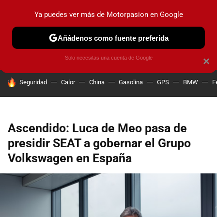
Ya puedes ver más de Motorpasion en Google
PRUEBAS
COCHES ELÉCTRICOS
OBSERVATORIO
F1
Añádenos como fuente preferida
Solo necesitas una cuenta de Google
×
HOY SE HABLA DE
Seguridad
Calor
China
Gasolina
GPS
BMW
F
Ascendido: Luca de Meo pasa de
presidir SEAT a gobernar el Grupo
Volkswagen en España