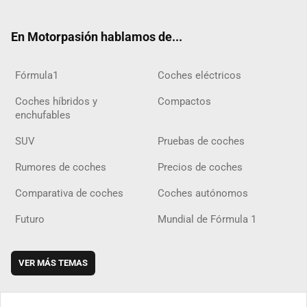
ter
ebo
ube
agra
gra
boar
ok
ok
m
m
d
En Motorpasión hablamos de...
Fórmula1
Coches eléctricos
Coches híbridos y
Compactos
enchufables
SUV
Pruebas de coches
Rumores de coches
Precios de coches
Comparativa de coches
Coches autónomos
Futuro
Mundial de Fórmula 1
VER MÁS TEMAS