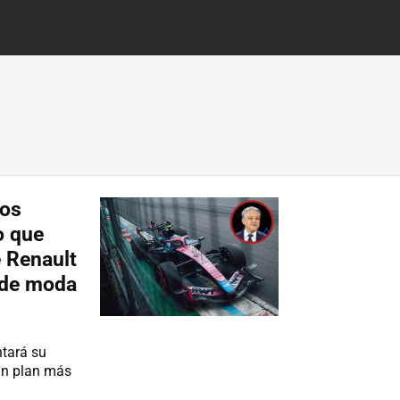
vos
o que
 Renault
 de moda
ntará su
 un plan más