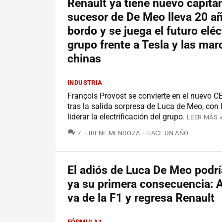
Renault ya tiene nuevo capitán
sucesor de De Meo lleva 20 a
bordo y se juega el futuro eléc
grupo frente a Tesla y las mar
chinas
INDUSTRIA
François Provost se convierte en el nuevo C
tras la salida sorpresa de Luca de Meo, con 
liderar la electrificación del grupo.
LEER MÁS 
COMENTARIOS
7
IRENE MENDOZA
HACE UN AÑO
El adiós de Luca De Meo podrí
ya su primera consecuencia: A
va de la F1 y regresa Renault
FÓRMULA1