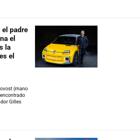
 el padre
na el
s la
es el
rovost (mano
a encontrado
ador Gilles