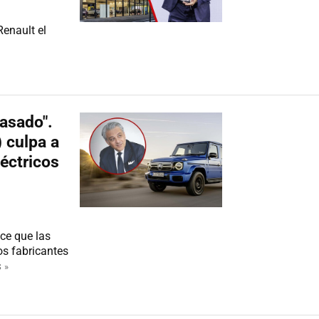
enault el
casado".
 culpa a
éctricos
ce que las
s fabricantes
 »