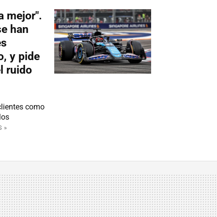
a mejor".
se han
es
, y pide
l ruido
clientes como
los
 »