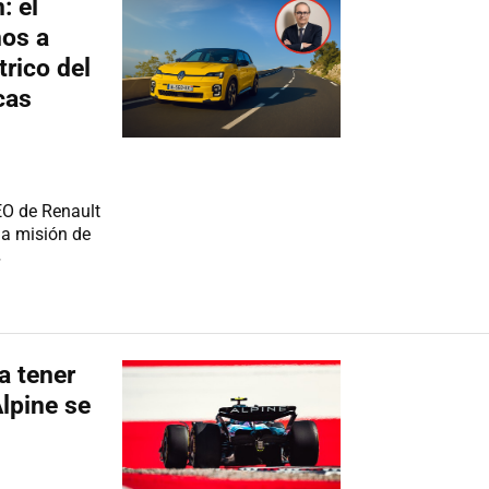
: el
ños a
trico del
cas
EO de Renault
la misión de
»
a tener
lpine se