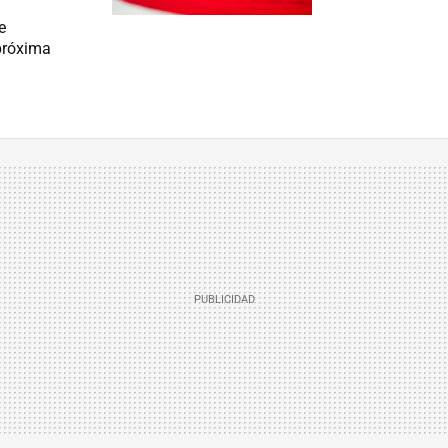
e
 próxima