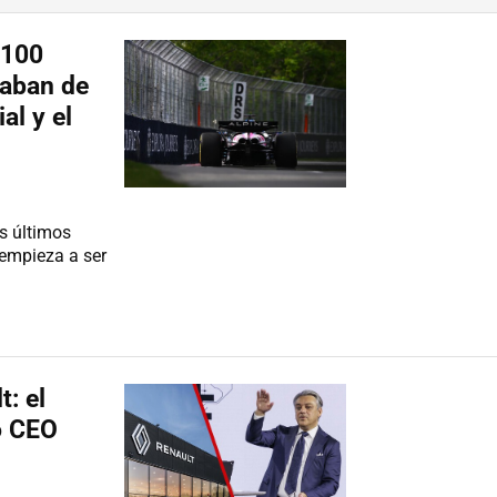
 100
caban de
al y el
s últimos
 empieza a ser
: el
o CEO