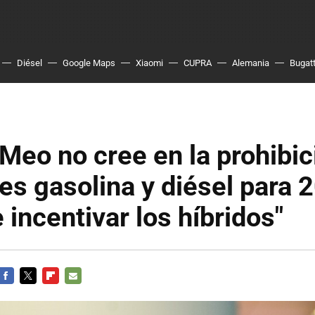
Diésel
Google Maps
Xiaomi
CUPRA
Alemania
Bugatt
Meo no cree en la prohibic
es gasolina y diésel para 
 incentivar los híbridos"
FACEBOOK
TWITTER
FLIPBOARD
E-
MAIL