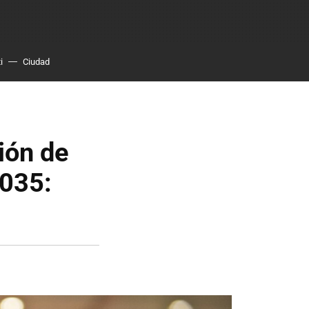
i
Ciudad
ión de
2035: