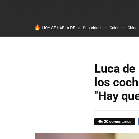
HOY SE HABLA DE
Seguridad
Calor
China
Luca de 
los coch
"Hay que
20 comentarios