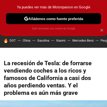
Ya puedes ver más de Motorpasion en Google
PRUEBAS
COCHES ELÉCTRICOS
OBSERVATORIO
F1
Añádenos como fuente preferida
Solo necesitas una cuenta de Google
×
HOY SE HABLA DE
DGT
China
Gasolina
Xiaomi
Mercedes-Benz
Peug
La recesión de Tesla: de forrarse
vendiendo coches a los ricos y
famosos de California a casi dos
años perdiendo ventas. Y el
problema es aún más grave