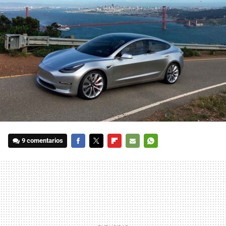
9 comentarios
FACEBOOK
TWITTER
FLIPBOARD
E-
WHATSAPP
MAIL