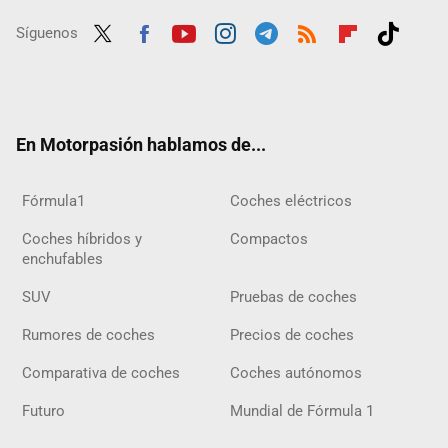
Síguenos
Twit
Fac
Yout
Inst
Tele
RSS
Flip
Tikt
ter
ebo
ube
agra
gra
boar
ok
ok
m
m
d
En Motorpasión hablamos de...
Fórmula1
Coches eléctricos
Coches híbridos y
Compactos
enchufables
SUV
Pruebas de coches
Rumores de coches
Precios de coches
Comparativa de coches
Coches autónomos
Futuro
Mundial de Fórmula 1