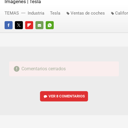
Imágenes | Tesla
TEMAS
Industria
Tesla
Ventas de coches
Califo
FACEBOOK
TWITTER
FLIPBOARD
E-
WHATSAPP
MAIL
Comentarios cerrados
VER
8 COMENTARIOS