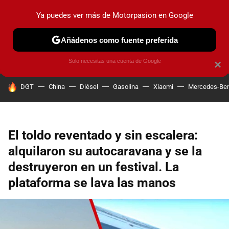
Ya puedes ver más de Motorpasion en Google
PRUEBAS
COCHES ELÉCTRICOS
OBSERVATORIO
F1
Añádenos como fuente preferida
Solo necesitas una cuenta de Google
×
HOY SE HABLA DE
DGT
China
Diésel
Gasolina
Xiaomi
Mercedes-Be
El toldo reventado y sin escalera:
alquilaron su autocaravana y se la
destruyeron en un festival. La
plataforma se lava las manos