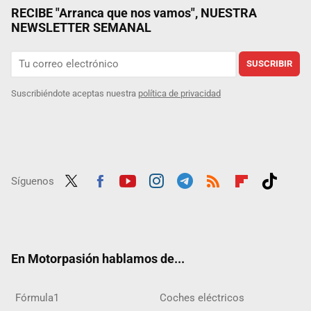
RECIBE "Arranca que nos vamos", NUESTRA
NEWSLETTER SEMANAL
SUSCRIBIR
Suscribiéndote aceptas nuestra
política de privacidad
Síguenos
Twit
Fac
Yout
Inst
Tele
RSS
Flip
Tikt
ter
ebo
ube
agra
gra
boar
ok
ok
m
m
d
En Motorpasión hablamos de...
Fórmula1
Coches eléctricos