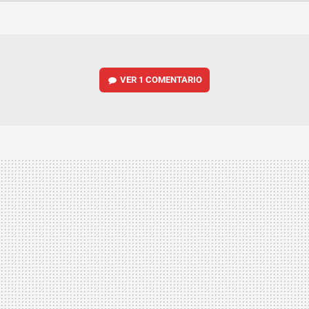
FACEBOOK
TWITTER
FLIPBOARD
E-
WHATSAPP
MAIL
VER
1 COMENTARIO