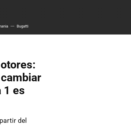
mania
Bugatti
motores:
 cambiar
a 1 es
partir del