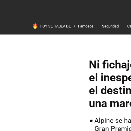
HOY SE HABLA DE
Famosos
Seguridad
Ca
Ni ficha
el inesp
el desti
una mar
Alpine se ha
Gran Premi