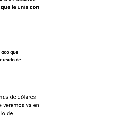
 que le unía con
 loco que
mercado de
ones de dólares
ue veremos ya en
io de
.