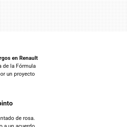
rgos en Renault
a de la Fórmula
or un proyecto
pinto
intado de rosa.
o a un acuerdo