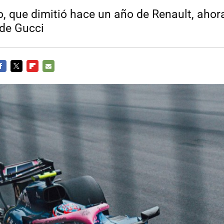
, que dimitió hace un año de Renault, aho
de Gucci
ACEBOOK
TWITTER
FLIPBOARD
E-
MAIL