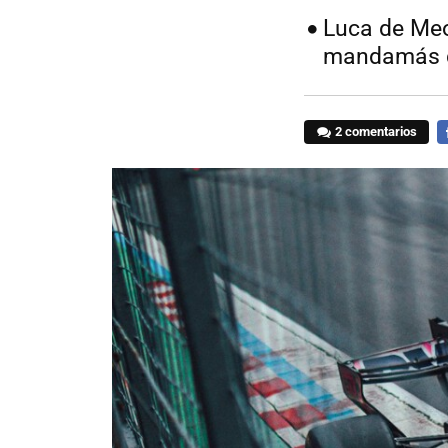
Luca de Meo
mandamás 
2 comentarios
F