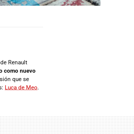
 de Renault
do como nuevo
rsión que se
s:
Luca de Meo
.