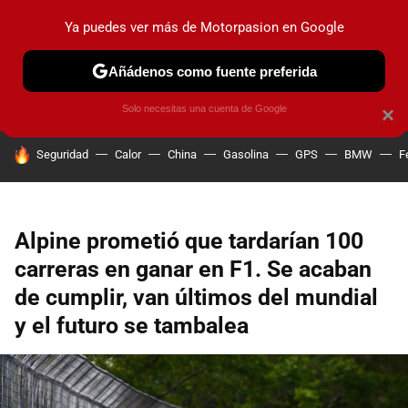
Ya puedes ver más de Motorpasion en Google
PRUEBAS
COCHES ELÉCTRICOS
OBSERVATORIO
F1
Añádenos como fuente preferida
Solo necesitas una cuenta de Google
×
HOY SE HABLA DE
Seguridad
Calor
China
Gasolina
GPS
BMW
F
Alpine prometió que tardarían 100
carreras en ganar en F1. Se acaban
de cumplir, van últimos del mundial
y el futuro se tambalea