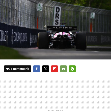
1 comentario
FACEBOOK
TWITTER
FLIPBOARD
E-
WHATSAPP
MAIL