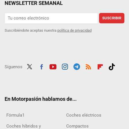
NEWSLETTER SEMANAL
SUSCRIBIR
Suscribiéndote aceptas nuestra
política de privacidad
Síguenos
Twit
Fac
Yout
Inst
Tele
RSS
Flip
Tikt
ter
ebo
ube
agra
gra
boar
ok
ok
m
m
d
En Motorpasión hablamos de...
Fórmula1
Coches eléctricos
Coches híbridos y
Compactos