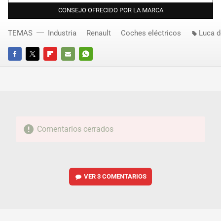
CONSEJO OFRECIDO POR LA MARCA
TEMAS
Industria
Renault
Coches eléctricos
Luca 
FACEBOOK
TWITTER
FLIPBOARD
E-
WHATSAPP
MAIL
Comentarios cerrados
VER
3 COMENTARIOS