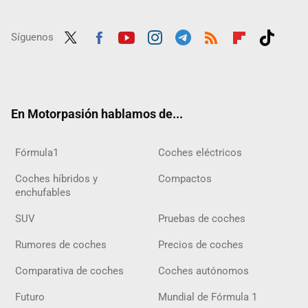
Síguenos
Twit
Fac
Yout
Inst
Tele
RSS
Flip
Tikt
ter
ebo
ube
agra
gra
boar
ok
ok
m
m
d
En Motorpasión hablamos de...
Fórmula1
Coches eléctricos
Coches híbridos y
Compactos
enchufables
SUV
Pruebas de coches
Rumores de coches
Precios de coches
Comparativa de coches
Coches autónomos
Futuro
Mundial de Fórmula 1