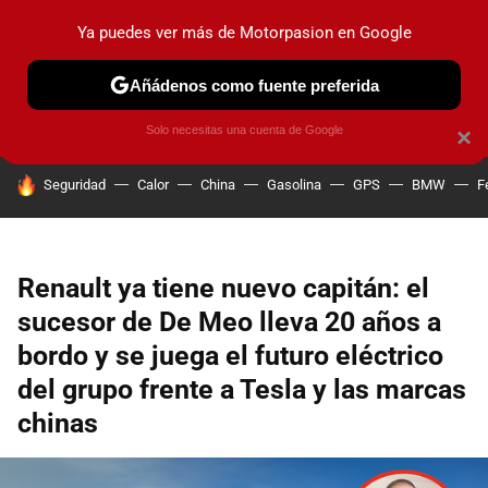
Ya puedes ver más de Motorpasion en Google
PRUEBAS
COCHES ELÉCTRICOS
OBSERVATORIO
F1
Añádenos como fuente preferida
Solo necesitas una cuenta de Google
×
HOY SE HABLA DE
Seguridad
Calor
China
Gasolina
GPS
BMW
F
Renault ya tiene nuevo capitán: el
sucesor de De Meo lleva 20 años a
bordo y se juega el futuro eléctrico
del grupo frente a Tesla y las marcas
chinas