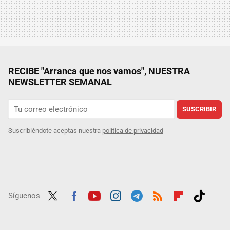
RECIBE "Arranca que nos vamos", NUESTRA
NEWSLETTER SEMANAL
SUSCRIBIR
Suscribiéndote aceptas nuestra
política de privacidad
Síguenos
Twit
Fac
Yout
Inst
Tele
RSS
Flip
Tikt
ter
ebo
ube
agra
gra
boar
ok