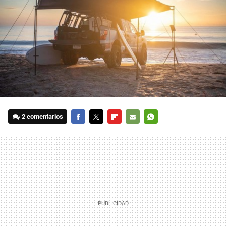
2 comentarios
FACEBOOK
TWITTER
FLIPBOARD
E-
WHATSAPP
MAIL