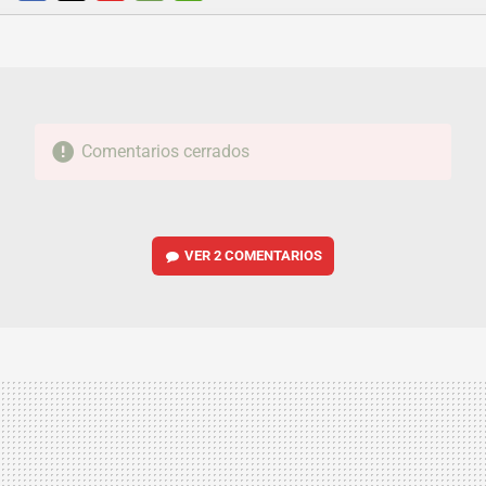
FACEBOOK
TWITTER
FLIPBOARD
E-
WHATSAPP
MAIL
Comentarios cerrados
VER
2 COMENTARIOS