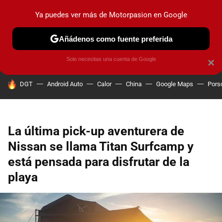
Ya puedes ver más de Motorpasion en Google
PRUEBAS
COCHES ELÉCTRICOS
OBSERVATORIO
F1
Añádenos como fuente preferida
Solo necesitas una cuenta de Google
×
HOY SE HABLA DE
DGT
Android Auto
Calor
China
Google Maps
Pors
La última pick-up aventurera de
Nissan se llama Titan Surfcamp y
está pensada para disfrutar de la
playa