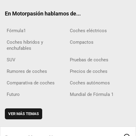
ok
m
m
d
En Motorpasión hablamos de...
Fórmula1
Coches eléctricos
Coches híbridos y
Compactos
enchufables
SUV
Pruebas de coches
Rumores de coches
Precios de coches
Comparativa de coches
Coches autónomos
Futuro
Mundial de Fórmula 1
VER MÁS TEMAS